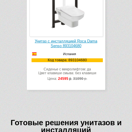
Унитаз с инсталляцией Roca Dama
Senso 893104680
Испания
Код товара: 893104680
Сиденье с микролифтом: да
Цвет клавиши смыва: без клавиши
Цена:
24595
р.
31090
р.
Готовые решения унитазов и
инсталляций