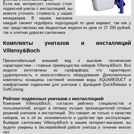
Если вас интересует, сколько стоит
подвесной унитаз с инсталляцией, вы
можете уточнить стоимость у наших
менеджеров. В нашем магазине
каждый сможет подобрать подходящий по цене вариант, так как у
нас представлены как бюджетные модели по цене от 27 250 рублей,
так и элитная дорогая сантехника.
Комплекты унитазов и инсталляций
Villeroy&Boch
Презентабельный внешний вид и высокие технические
характеристики – главные преимущества наборов Villeroy&Boch. Все
модели изготовлены из санфарфора, что гарантирует
ударопрочность и износостойкость оборудования. Дополнительно
комплекты оснащены системой экономии воды AQUAREDUCT и
комфортными сиденьями для унитазов с функцией QuickRelease и
SoftClosing.
Рейтинг подвесных унитазов с инсталляцией
Компания Villeroy&Boch, согласно рейтингу специалистов и
пользователей, входит в пятерку лучших производителей готовых
решений унитазов и инсталляций. Это говорит не только о качестве
наборов, но и об их экономичности и удобстве при эксплуатации.
Выбирая сантехнику Villeroy&Boch в нашем интернет-магазине, вы
будете уверены в бесперебойной работе унитаза в течение многих
лет.