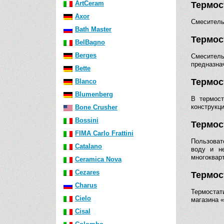
ArtCeram
Термос
Axor
Смеситель 
Bath Master
Термос
BelBagno
Berges
Смеситель
предназна
Bette
Термос
Blanco
Blumenberg
В термост
конструкц
Bone Crusher
Bossini
Термос
FIMA Carlo Frattini
Пользоват
Catalano
воду и н
многоквар
Ceramica Nova
Cezares
Термос
Charus
Термостат
Cielo
магазина 
Cisal