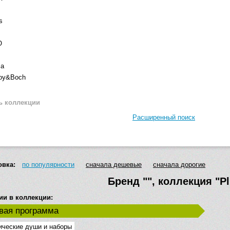
s
O
ma
roy&Boch
ь коллекции
Расширенный поиск
овка:
по популярности
сначала дешевые
сначала дорогие
Бренд
""
, коллекция
"P
ии в коллекции:
вая программа
ические души и наборы