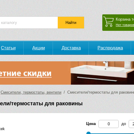
Корзина т
Нет товаров
Статьи
Акции
Доставка
Распродажа
/
Смесители, термостаты, вентили
/ Смесители/термостаты для раковин
ели/термостаты для раковины
Цена
до
tek