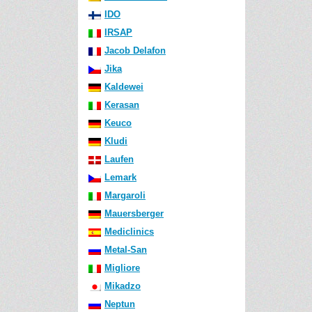
IDO
IRSAP
Jacob Delafon
Jika
Kaldewei
Kerasan
Keuco
Kludi
Laufen
Lemark
Margaroli
Mauersberger
Mediclinics
Metal-San
Migliore
Mikadzo
Neptun