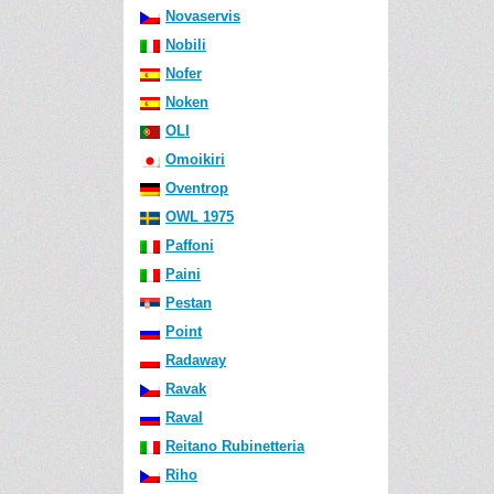
Novaservis
Nobili
Nofer
Noken
OLI
Omoikiri
Oventrop
OWL 1975
Paffoni
Paini
Pestan
Point
Radaway
Ravak
Raval
Reitano Rubinetteria
Riho