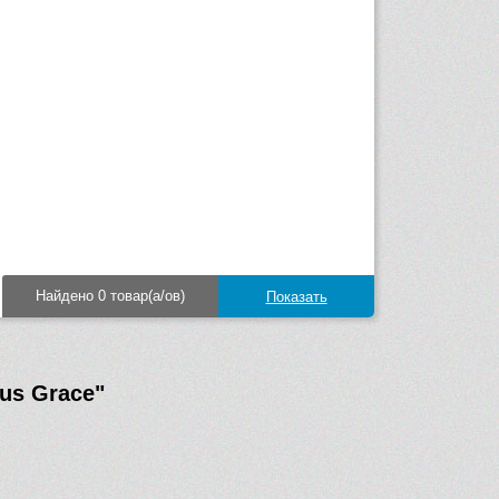
Найдено 0 товар(а/ов)
lus Grace"