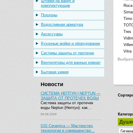
Шторки на ванну и
комплектующие
Roca
Sima
Поддоны
Timo
Водосливная арматура
TOT
Tres
Аксессуары
Vidi
Кухонные мойки и оборудование
Ville
Vitra
Системы защиты от протечек
Выбрат
Вентиляторы для ванных комнат
Бытовая химия
Новости
СИСТЕМА НЕПТУН | NEPTUN —
Сортир
ЗАЩИТА ОТ ПРОТЕЧЕК ВОДЫ
Система защиты от протечек
воды Neptun (Нептун): как…
Категор
06.06.2026
Душе
GSI Ceramica — Мастерство,
технологии и совершенство…
Гигиен