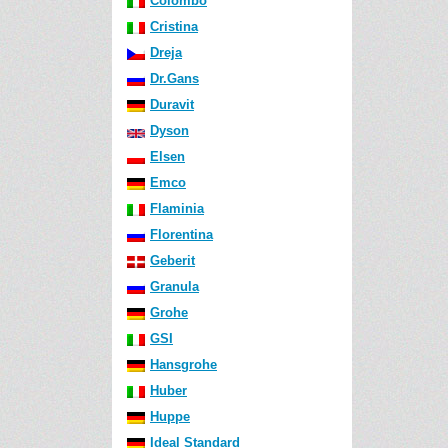
Colombo
Cristina
Dreja
Dr.Gans
Duravit
Dyson
Elsen
Emco
Flaminia
Florentina
Geberit
Granula
Grohe
GSI
Hansgrohe
Huber
Huppe
Ideal Standard