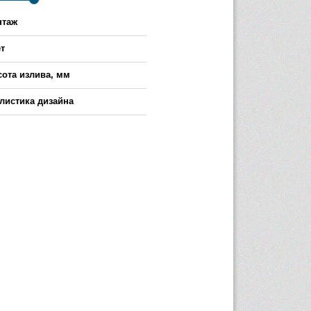
нтаж
т
ота излива, мм
-
листика дизайна