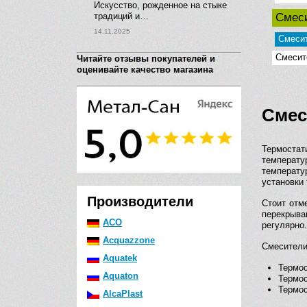
Искусство, рожденное на стыке
традиций и…
Смеси
14.11.2025
Смесит
Смесит
Читайте отзывы покупателей и
оценивайте качество магазина
Смес
Термостат
температу
температу
установки 
Производители
Стоит отме
перекрыва
ACO
регулярно.
Acquazzone
Смесители
Aquatek
Термос
Aquaton
Термос
Термос
AlcaPlast