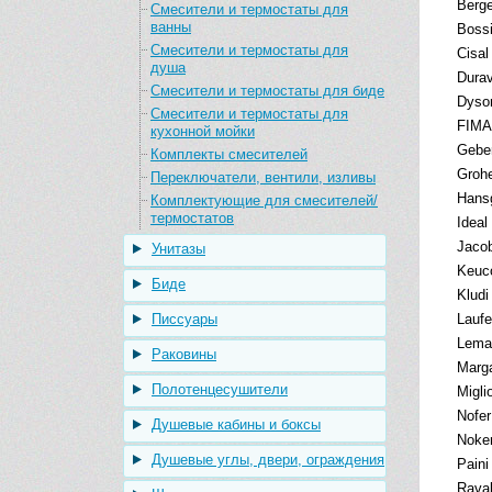
Berg
Смесители и термостаты для
ванны
Bossi
Смесители и термостаты для
Cisal
душа
Durav
Смесители и термостаты для биде
Dyso
Смесители и термостаты для
FIMA 
кухонной мойки
Geber
Комплекты смесителей
Groh
Переключатели, вентили, изливы
Hans
Комплектующие для смесителей/
термостатов
Ideal
Jacob
Унитазы
Keuc
Биде
Kludi
Писсуары
Lauf
Lema
Раковины
Marga
Полотенцесушители
Migli
Nofer
Душевые кабины и боксы
Noke
Душевые углы, двери, ограждения
Paini
Rava