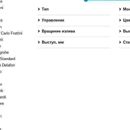
es
ni
Тип
Мо
Управление
Цве
it
n
Вращение излива
Выс
Carlo Frattini
it
Выступ, мм
Сти
e
-
grohe
 Standard
 Delafon
o
en
rk
roli
ore
n
k