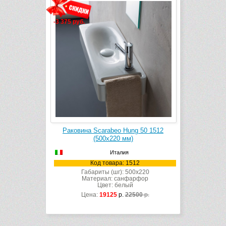
-3 375 руб.
Раковина Scarabeo Hung 50 1512
(500х220 мм)
Италия
Код товара: 1512
Габариты (шг): 500x220
Материал: санфарфор
Цвет: белый
Цена:
19125
р.
22500
р.