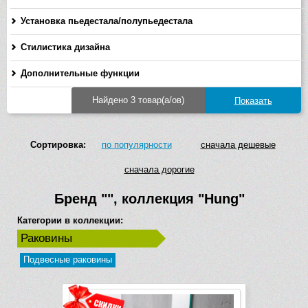
Установка пьедестала/полупьедестала
Стилистика дизайна
Дополнительные функции
Найдено 3 товар(а/ов)
Сортировка:
по популярности
сначала дешевые
сначала дорогие
Бренд
""
, коллекция
"Hung"
Категории в коллекции:
Раковины
Подвесные раковины