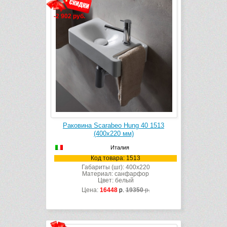
-2 902 руб.
Раковина Scarabeo Hung 40 1513
(400х220 мм)
Италия
Код товара: 1513
Габариты (шг): 400x220
Материал: санфарфор
Цвет: белый
Цена:
16448
р.
19350
р.