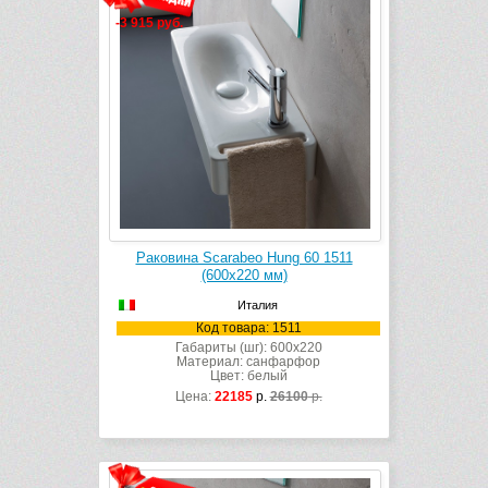
-3 915 руб.
Раковина Scarabeo Hung 60 1511
(600х220 мм)
Италия
Код товара: 1511
Габариты (шг): 600x220
Материал: санфарфор
Цвет: белый
Цена:
22185
р.
26100
р.