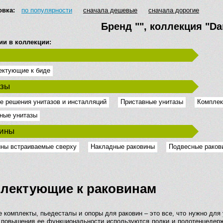
овка:
по популярности
сначала дешевые
сначала дорогие
Бренд
""
, коллекция
"Da
ии в коллекции:
ектующие к биде
азы
е решения унитазов и инсталляций
Приставные унитазы
Комплек
ные унитазы
вины
ны встраиваемые сверху
Накладные раковины
Подвесные раков
лектующие к раковинам
 комплекты, пьедесталы и опоры для раковин – это все, что нужно для 
 повышения ее функциональности используются полки и полотенцедерж