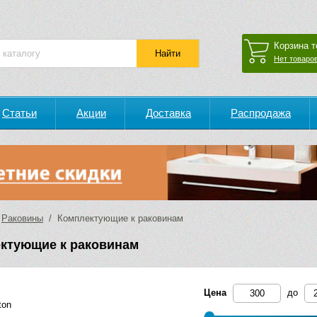
Корзина т
Нет товаров
Статьи
Акции
Доставка
Распродажа
/
Раковины
/ Комплектующие к раковинам
ктующие к раковинам
Цена
до
ton