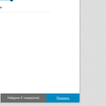
т
Найдено 0 товар(а/ов)