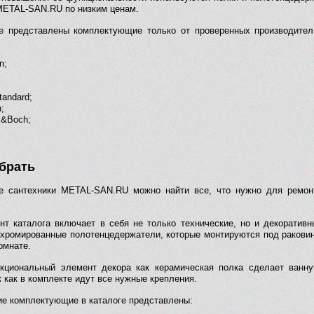
METAL-SAN.RU по низким ценам.
е представлены комплектующие только от проверенных производител
n;
tandard;
;
oy&Boch;
брать
е сантехники METAL-SAN.RU можно найти все, что нужно для ремонт
нт каталога включает в себя не только технические, но и декорати
 хромированные полотенцедержатели, которые монтируются под раковин
омнате.
кциональный элемент декора как керамическая полка сделает ванн
к как в комплекте идут все нужные крепления.
ие комплектующие в каталоге представлены: