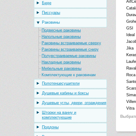
ArtC
Биде
Catal
Писсуары
Durav
Groh
Раковины
GSI
Подвесные раковины
Ideal
Напольные раковины
Jacob
Раковины встраиваемые сверху
Jika
Раковины встраиваемые снизу
Kera
Полувстраиваемые раковины
Lauf
Накладные раковины
Rava
Мебельные раковины
Комплектующие к раковинам
Roca
Sant
Полотенцесушители
Scar
Душевые кабины и боксы
Sima
Ville
Душевые углы, двери, ограждения
Vitra
Шторки на ванну и
Выбрат
комплектующие
Поддоны