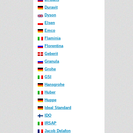
Duravit
Dyson
Elsen
Emco
Flaminia
Florentina
Geberit
Granula
Grohe
GSI
Hansgrohe
Huber
Huppe
Ideal Standard
IDO
IRSAP
Jacob Delafon