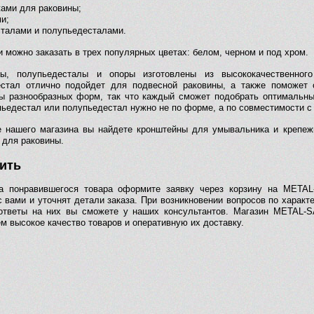
ами для раковины;
и;
талами и полупьедесталами.
 можно заказать в трех популярных цветах: белом, черном и под хром.
лы, полупьедесталы и опоры изготовлены из высококачественног
стал отлично подойдет для подвесной раковины, а также поможет 
ы разнообразных форм, так что каждый сможет подобрать оптимальный
пьедестал или полупьедестал нужно не по форме, а по совместимости 
е нашего магазина вы найдете кронштейны для умывальника и крепеж
 для раковины.
пить
а понравившегося товара оформите заявку через корзину на METAL
с вами и уточнят детали заказа. При возникновении вопросов по харак
ответы на них вы сможете у наших консультантов. Магазин METAL-
м высокое качество товаров и оперативную их доставку.