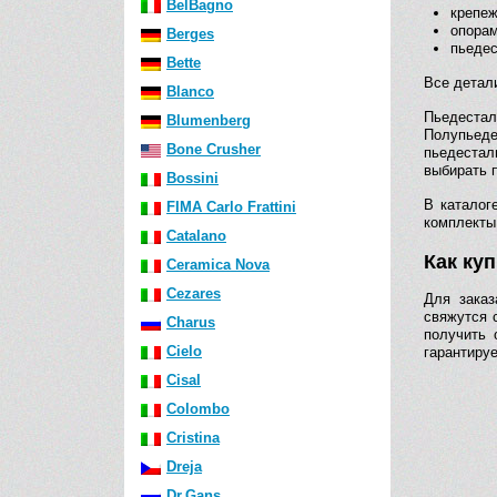
BelBagno
крепеж
опорам
Berges
пьедес
Bette
Все детали
Blanco
Пьедеста
Blumenberg
Полупьеде
Bone Crusher
пьедестал
выбирать 
Bossini
В каталог
FIMA Carlo Frattini
комплекты
Catalano
Как ку
Ceramica Nova
Cezares
Для заказ
свяжутся 
Charus
получить 
Cielo
гарантируе
Cisal
Colombo
Cristina
Dreja
Dr.Gans