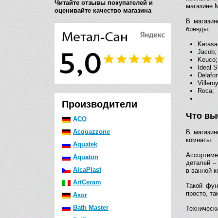
Читайте отзывы покупателей и
магазине 
оценивайте качество магазина
В магазин
бренды:
Kerasa
Jacob;
Keuco;
Ideal S
Delafon
Viller
Roca;
Производители
Что вы
ACO
Acquazzone
В магазин
комнаты.
Aquatek
Ассортиме
Aquaton
деталей –
AlcaPlast
в ванной к
ArtCeram
Такой фун
просто, та
Axor
Bath Master
Техническ