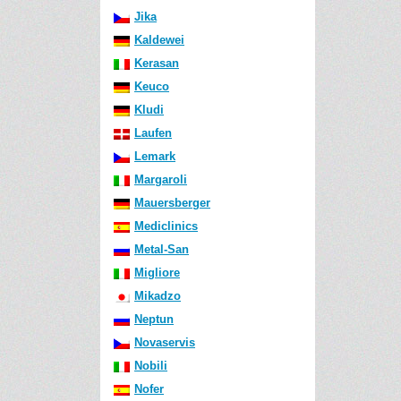
Jika
Kaldewei
Kerasan
Keuco
Kludi
Laufen
Lemark
Margaroli
Mauersberger
Mediclinics
Metal-San
Migliore
Mikadzo
Neptun
Novaservis
Nobili
Nofer