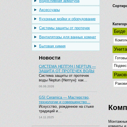
Водосливная арматура
Сортир
Аксессуары
Кухонные мойки и оборудование
Категор
Системы защиты от протечек
Биде
Вентиляторы для ванных комнат
Компл
Бытовая химия
Унит
Новости
Готовы
Подвес
СИСТЕМА НЕПТУН | NEPTUN —
ЗАЩИТА ОТ ПРОТЕЧЕК ВОДЫ
Рако
Система защиты от протечек
воды Neptun (Нептун): как…
Ракови
06.06.2026
GSI Ceramica — Мастерство,
технологии и совершенство…
Комп
Искусство, рожденное на стыке
традиций и…
14.11.2025
Монтажные
комнаты и