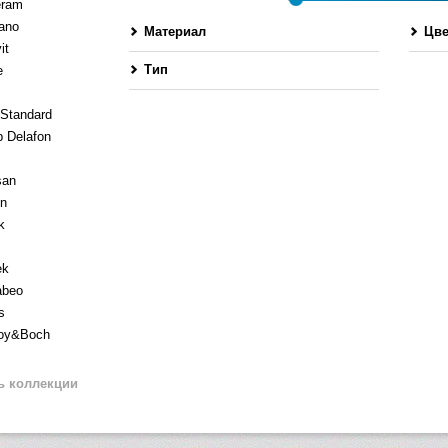
eram
ano
Материал
Цве
it
Тип
e
 Standard
 Delafon
san
en
k
ek
abeo
s
roy&Boch
ь коллекции