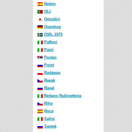
Noken
OLI
Omoikiri
Oventrop
OWL 1975
Paffoni
Paini
Pestan
Point
Radaway
Ravak
Raval
Reitano Rubinetteria
Riho
Roca
Salini
Santek