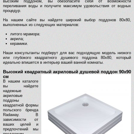
высоким поддоном, вы обезопасите себя от возможности
переливания воды и получите максимум удовольствия от водных
процедур.
На нашем сайте вы найдете широкий выбор поддонов 80х80,
выполненных из следующих материалов:
литого мрамора:
акрила;
керамики.
Наши консультанты подберут для вас подходящую модель низкого
или глубокого квадратного душевого поддона 80х80, который
идеально впишется в интерьер вашей ванной комнаты.
Высокий квадратный акриловый душевой поддон 90х90
см
В нашем каталоге
вы найдете
надежные
акриловые
поддоны
квадратной формы
польского бренда
Radaway. В
зависимости от
ваших целей и
предпочтений мы
предложим