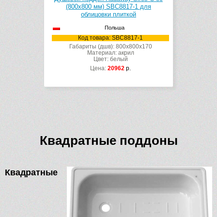
(800х800 мм) SBC8817-1 для
облицовки плиткой
Польша
Код товара: SBC8817-1
Габариты (дшв): 800x800x170
Материал: акрил
Цвет: белый
Цена:
20962
р.
Квадратные поддоны
Квадратные