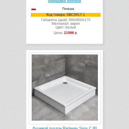
облицовки плиткой
Польша
Код товара: SBC9917-1
Габариты (дшв): 900x900x170
Материал: акрил
Цвет: белый
Цена:
21996
р.
Душевой поддон Radaway Siros C 80