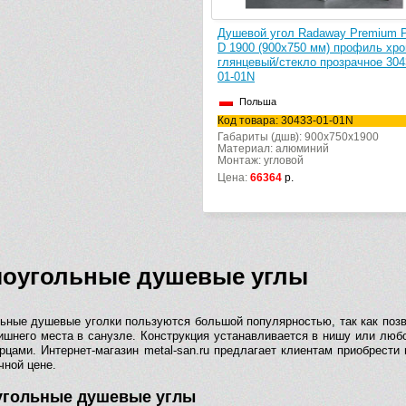
Душевой угол Radaway Premium P
D 1900 (900х750 мм) профиль хр
глянцевый/стекло прозрачное 304
01-01N
Польша
Код товара: 30433-01-01N
Габариты (дшв): 900x750x1900
Материал: алюминий
Монтаж: угловой
Цена:
66364
р.
оугольные душевые углы
ьные душевые уголки пользуются большой популярностью, так как поз
ишнего места в санузле. Конструкция устанавливается в нишу или люб
рцами. Интернет-магазин metal-san.ru предлагает клиентам приобрести
чной цене.
гольные душевые углы