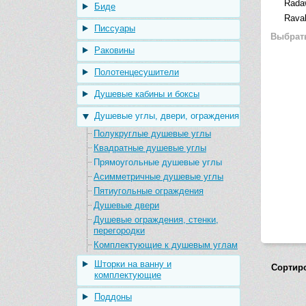
Rada
Биде
Rava
Писсуары
Выбрат
Раковины
Полотенцесушители
Душевые кабины и боксы
Душевые углы, двери, ограждения
Полукруглые душевые углы
Квадратные душевые углы
Прямоугольные душевые углы
Асимметричные душевые углы
Пятиугольные ограждения
Душевые двери
Душевые ограждения, стенки,
перегородки
Комплектующие к душевым углам
Шторки на ванну и
Сортир
комплектующие
Поддоны