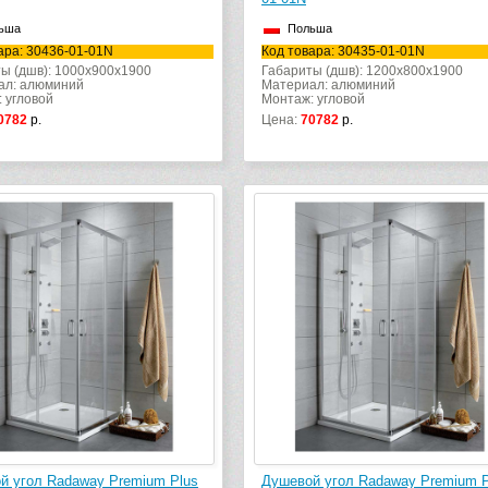
ьша
Польша
ара: 30436-01-01N
Код товара: 30435-01-01N
ы (дшв): 1000x900x1900
Габариты (дшв): 1200x800x1900
ал: алюминий
Материал: алюминий
 угловой
Монтаж: угловой
0782
р.
Цена:
70782
р.
й угол Radaway Premium Plus
Душевой угол Radaway Premium P