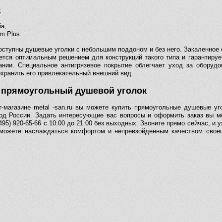
;
ia;
m Plus.
доступны душевые уголки с небольшим поддоном и без него. Закаленное 
ется оптимальным решением для конструкций такого типа и гарантируе
ании. Специальное антигрязевое покрытие облегчает уход за оборудо
охранить его привлекательный внешний вид.
 прямоугольный душевой уголок
т-магазине metal -san.ru вы можете купить прямоугольные душевые уг
од России. Задать интересующие вас вопросы и оформить заказ вы мо
495) 920-65-66 с 10:00 до 21:00 без выходных. Звоните прямо сейчас, и 
можете наслаждаться комфортом и непревзойденным качеством своег