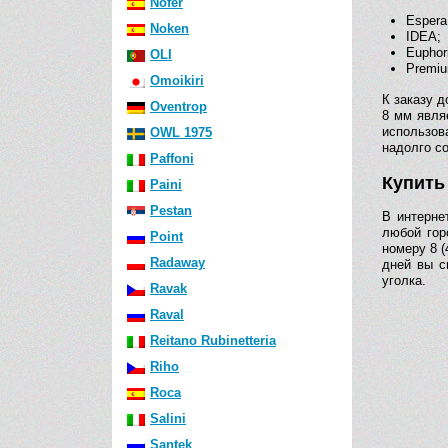
Nofer
Espera
Noken
IDEA;
Euphor
OLI
Premiu
Omoikiri
К заказу 
Oventrop
8 мм явля
использов
OWL 1975
надолго с
Paffoni
Купить
Paini
Pestan
В интерне
любой гор
Point
номеру 8 (
Radaway
дней вы с
уголка.
Ravak
Raval
Reitano Rubinetteria
Riho
Roca
Salini
Santek