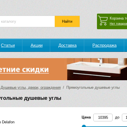
Корзина т
Нет товаров
Статьи
Акции
Доставка
Распродажа
/
Душевые углы, двери, ограждения
/ Прямоугольные душевые углы
гольные душевые углы
Цена
до
 Delafon