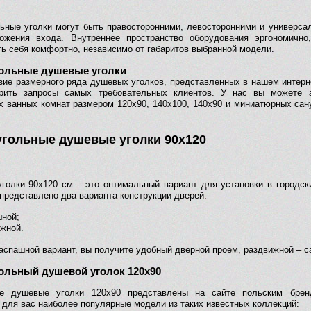
ьные уголки могут быть правосторонними, левосторонними и универса
ожения входа. Внутреннее пространство оборудования эргономично
ть себя комфортно, независимо от габаритов выбранной модели.
ольные душевые уголки
зие размерного ряда душевых уголков, представленных в нашем интерн
орить запросы самых требовательных клиентов. У нас вы можете 
х ванных комнат размером 120х90, 140х100, 140х90 и миниатюрных сан
гольные душевые уголки 90х120
голки 90х120 см – это оптимальный вариант для установки в городск
представлено два варианта конструкции дверей:
ной;
жной.
аспашной вариант, вы получите удобный дверной проем, раздвижной – с
ольный душевой уголок 120х90
ые душевые уголки 120х90 представлены на сайте польским бре
 для вас наиболее популярные модели из таких известных коллекций: