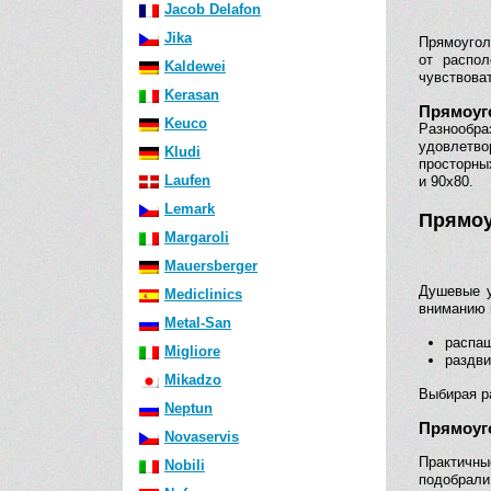
Jacob Delafon
Jika
Прямоугол
от распол
Kaldewei
чувствова
Kerasan
Прямоуг
Keuco
Разнообра
удовлетв
Kludi
просторны
Laufen
и 90х80.
Lemark
Прямоу
Margaroli
Mauersberger
Душевые у
Mediclinics
вниманию 
Metal-San
распаш
Migliore
раздви
Mikadzo
Выбирая р
Neptun
Прямоуг
Novaservis
Практичн
Nobili
подобрали