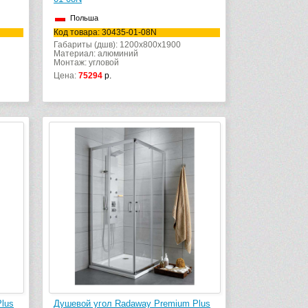
Польша
Код товара: 30435-01-08N
Габариты (дшв): 1200x800x1900
Материал: алюминий
Монтаж: угловой
Цена:
75294
р.
lus
Душевой угол Radaway Premium Plus