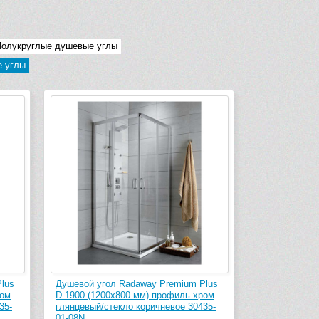
Полукруглые душевые углы
 углы
lus
Душевой угол Radaway Premium Plus
ром
D 1900 (1200х800 мм) профиль хром
35-
глянцевый/стекло коричневое 30435-
01-08N