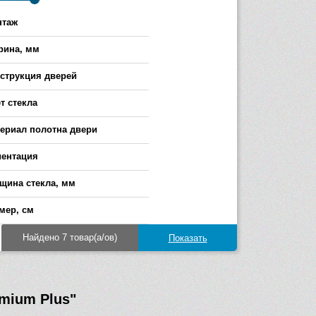
нтаж
ина, мм
-
струкция дверей
т стекла
ериал полотна двери
ентация
щина стекла, мм
-
мер, см
Найдено 7 товар(а/ов)
mium Plus"