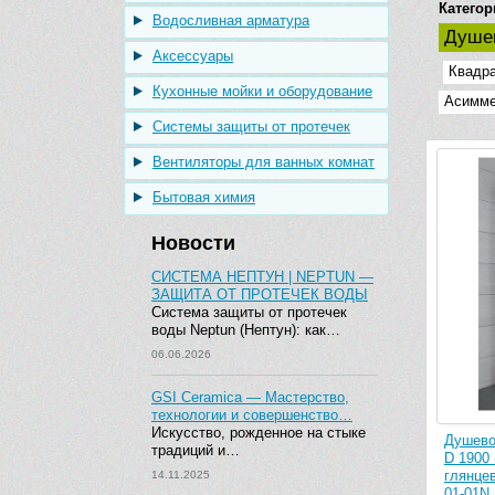
Категор
Водосливная арматура
Душев
Аксессуары
Квадр
Кухонные мойки и оборудование
Асимме
Системы защиты от протечек
Вентиляторы для ванных комнат
Бытовая химия
Новости
СИСТЕМА НЕПТУН | NEPTUN —
ЗАЩИТА ОТ ПРОТЕЧЕК ВОДЫ
Система защиты от протечек
воды Neptun (Нептун): как…
06.06.2026
GSI Ceramica — Мастерство,
технологии и совершенство…
Искусство, рожденное на стыке
Душево
традиций и…
D 1900
глянце
14.11.2025
01-01N