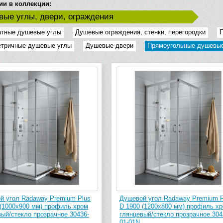
ии в коллекции:
ые углы, двери, ограждения
атные душевые углы
Душевые ограждения, стенки, перегородки
тричные душевые углы
Душевые двери
Прямоугольные душевые
й угол Radaway Premium Plus
Душевой угол Radaway Premium P
 (1000х900 мм) профиль хром
D 1900 (1200х800 мм) профиль х
вый/стекло прозрачное 30436-
глянцевый/стекло прозрачное 304
01-01N