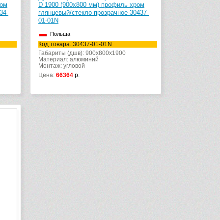
ром
D 1900 (900х800 мм) профиль хром
34-
глянцевый/стекло прозрачное 30437-
01-01N
Польша
Код товара: 30437-01-01N
Габариты (дшв): 900x800x1900
Материал: алюминий
Монтаж: угловой
Цена:
66364
р.