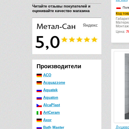
Читайте отзывы покупателей и
Пол
оценивайте качество магазина
Код тов
Габарит
Матери
Монтаж:
Цена:
7
Производители
ACO
Acquazzone
Aquatek
Aquaton
AlcaPlast
ArtCeram
Axor
Душево
Bath Master