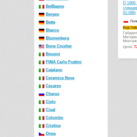
D 1900
BelBagno
глянце
01-08N
Berges
Пол
Bette
Код тов
Blanco
Габарит
Матери
Blumenberg
Монтаж:
Bone Crusher
Цена:
7
Bossini
FIMA Carlo Frattini
Catalano
Ceramica Nova
Cezares
Charus
Cielo
Cisal
Colombo
Cristina
Dreja