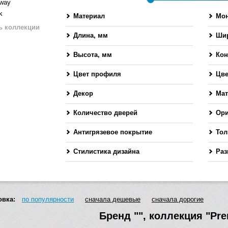
way
k
Материал
Мо
ь коллекции
Длина, мм
Шир
-
Высота, мм
Кон
-
Цвет профиля
Цве
Декор
Мат
Количество дверей
Ори
Антигрязевое покрытие
Тол
Стилистика дизайна
Раз
овка:
по популярности
сначала дешевые
сначала дорогие
Бренд
""
, коллекция
"Pre