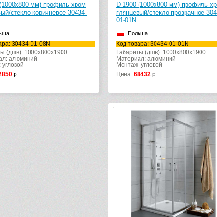
 (1000х800 мм) профиль хром
D 1900 (1000х800 мм) профиль х
вый/стекло коричневое 30434-
глянцевый/стекло прозрачное 304
01-01N
ьша
Польша
ара: 30434-01-08N
Код товара: 30434-01-01N
ы (дшв): 1000x800x1900
Габариты (дшв): 1000x800x1900
ал: алюминий
Материал: алюминий
 угловой
Монтаж: угловой
2850
р.
Цена:
68432
р.