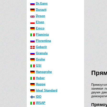
Dr.Gans
Duravit
Dyson
Elsen
Emco
Flaminia
Florentina
Geberit
Granula
Grohe
GSI
Прям
Hansgrohe
Huber
Huppe
Прямоугол
занимая л
Ideal Standard
двумя две
демократи
IDO
IRSAP
Прямоу