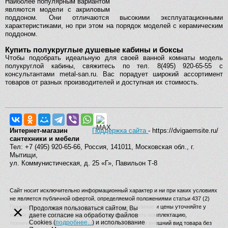
Наиболее популярным вариантом
являются модели с акриловым
поддоном. Они отличаются высокими эксплуатационными
характеристиками, но при этом на порядок моделей с керамическим
поддоном.
Купить полукруглые душевые кабины и боксы
Чтобы подобрать идеальную для своей ванной комнаты модель
полукруглой кабины, свяжитесь по тел. 8(495) 920-65-55 с
консультантами metal-san.ru. Вас порадует широкий ассортимент
товаров от разных производителей и доступная их стоимость.
Интернет-магазин
Поддержка сайта
- https://dvigaemsite.ru/
сантехники и мебели
Тел: +7 (495) 920-65-66, Россия, 141011, Московская обл., г.
Мытищи,
ул. Коммунистическая, д. 25 «Г», Павильон Т-8
Сайт носит исключительно информационный характер и ни при каких условиях
не является публичной офертой, определяемой положениями статьи 437 (2)
×
Гражданского кодекса Российской Федерации. Наличие и цены уточняйте у
Продолжая пользоваться сайтом, Вы
наших операторов. Производитель вправе изменять комплектацию,
даете согласие на обработку файлов
Cookies (
подробнее...
) и использование
технические характеристики, страну производства и внешний вид товара без