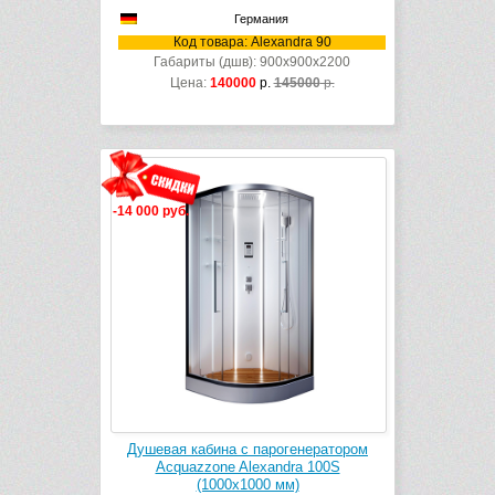
Германия
Код товара: Alexandra 90
Габариты (дшв): 900x900x2200
Цена:
140000
р.
145000
р.
-14 000 руб.
Душевая кабина с парогенератором
Acquazzone Alexandra 100S
(1000х1000 мм)