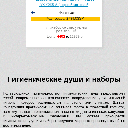
Гигиенический комплект Timo Anni
2789/03SM (черный матовый)
Финляндия
Код товара: 2789/03SM
Тип: набор со смесителем
Цвет: черный
Цена:
4402
р.
12575
р.
Гигиенические души и наборы
Пользующийся популярностью гигиенический душ представляет
собой современное сантехническое оборудование для интимной
гигиены, которое размещается на стене или унитазе. Данная
конструкция практически не занимает места в туалетной комнате,
поэтому является оптимальным вариантом для маленьких санузлов.
В интернет-магазине metal-san.ru вы можете приобрести
гигиенические души и наборы ведущих мировых производителей по
доступной цене.