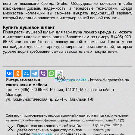
него от немецкого бренда Grohe. Оборудование сочетает в себе
изысканный дизайн, надежность и передовые технологии. Среди
множества коллекций вы сможете выбрать подходящий вариант,
который идеально впишется в интерьер вашей ванной комнаты.
Купить душевой шланг
Приобрести душевой шланг для гарнитура любого бренда вы можете
в интернет-магазине metal-san.ru. Звоните нам по номеру 8 (495) 920-
65-66 или оставляйте свою заявку на сайте компании. Только у нас
вы найдете душевые гарнитуры мировых производителей, которые
удовлетворят требования самых взыскательных покупателей.
Интернет-магазин
Поддержка сайта
- https://dvigaemsite.ru/
сантехники и мебели
Тел: +7 (495) 920-65-66, Россия, 141011, Московская обл., г.
Мытищи,
ул. Коммунистическая, д. 25 «Г», Павильон Т-8
Сайт носит исключительно информационный характер и ни при каких условиях
не является публичной офертой, определяемой положениями статьи 437 (2)
×
Гражданского кодекса Российской Федерации. Наличие и цены уточняйте у
Продолжая пользоваться сайтом, Вы
наших операторов. Производитель вправе изменять комплектацию,
даете согласие на обработку файлов
Cookies (
подробнее...
) и использование
технические характеристики, страну производства и внешний вид товара без