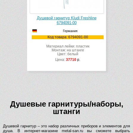
Душевой гарнитур Kludi Freshline
6794091-00
Германия
Код товара: 6794091-00
Материал лейки: пластик
Монтаж: на штанге
Цвет: белый
Цена:
37710
р.
Душевые гарнитуры/наборы,
штанги
Душевой гарнитур – это набор различных приборов и элементов для
душа. В интернет-магазине metal-san.ru вы сможете выбрать