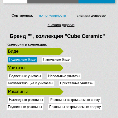
Сортировка:
по популярности
сначала дешевые
сначала дорогие
Бренд
""
, коллекция
"Cube Ceramic"
Категории в коллекции:
Биде
Подвесные биде
Напольные биде
Унитазы
Подвесные унитазы
Напольные унитазы
Комплектующие к унитазам
Приставные унитазы
Раковины
Накладные раковины
Раковины встраиваемые снизу
Подвесные раковины
Раковины встраиваемые сверху