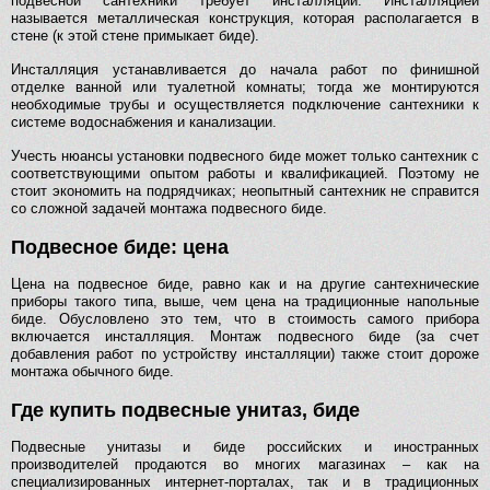
подвесной сантехники требует инсталляции. Инсталляцией
называется металлическая конструкция, которая располагается в
стене (к этой стене примыкает биде).
Инсталляция устанавливается до начала работ по финишной
отделке ванной или туалетной комнаты; тогда же монтируются
необходимые трубы и осуществляется подключение сантехники к
системе водоснабжения и канализации.
Учесть нюансы установки подвесного биде может только сантехник с
соответствующими опытом работы и квалификацией. Поэтому не
стоит экономить на подрядчиках; неопытный сантехник не справится
со сложной задачей монтажа подвесного биде.
Подвесное биде: цена
Цена на подвесное биде, равно как и на другие сантехнические
приборы такого типа, выше, чем цена на традиционные напольные
биде. Обусловлено это тем, что в стоимость самого прибора
включается инсталляция. Монтаж подвесного биде (за счет
добавления работ по устройству инсталляции) также стоит дороже
монтажа обычного биде.
Где купить подвесные унитаз, биде
Подвесные унитазы и биде российских и иностранных
производителей продаются во многих магазинах – как на
специализированных интернет-порталах, так и в традиционных