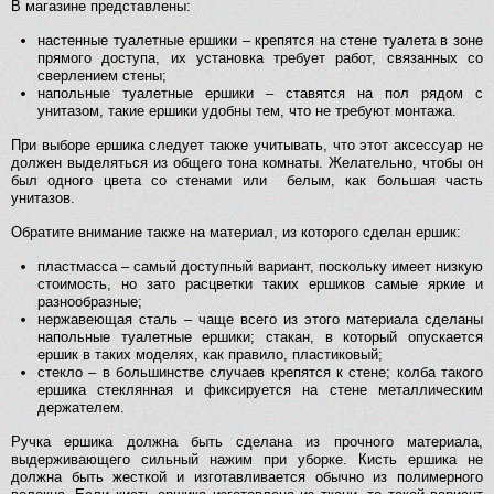
В магазине представлены:
настенные туалетные ершики – крепятся на стене туалета в зоне
прямого доступа, их установка требует работ, связанных со
сверлением стены;
напольные туалетные ершики – ставятся на пол рядом с
унитазом, такие ершики удобны тем, что не требуют монтажа.
При выборе ершика следует также учитывать, что этот аксессуар не
должен выделяться из общего тона комнаты. Желательно, чтобы он
был одного цвета со стенами или белым, как большая часть
унитазов.
Обратите внимание также на материал, из которого сделан ершик:
пластмасса – самый доступный вариант, поскольку имеет низкую
стоимость, но зато расцветки таких ершиков самые яркие и
разнообразные;
нержавеющая сталь – чаще всего из этого материала сделаны
напольные туалетные ершики; стакан, в который опускается
ершик в таких моделях, как правило, пластиковый;
стекло – в большинстве случаев крепятся к стене; колба такого
ершика стеклянная и фиксируется на стене металлическим
держателем.
Ручка ершика должна быть сделана из прочного материала,
выдерживающего сильный нажим при уборке. Кисть ершика не
должна быть жесткой и изготавливается обычно из полимерного