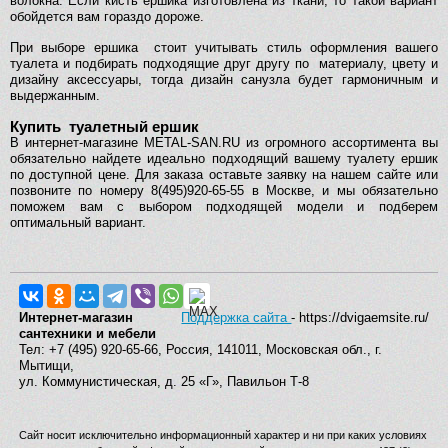
волокна. Если кисть ершика изготовлена из ткани, то такой вариант
обойдется вам гораздо дороже.
При выборе ершика стоит учитывать стиль оформления вашего
туалета и подбирать подходящие друг другу по материалу, цвету и
дизайну аксессуары, тогда дизайн санузла будет гармоничным и
выдержанным.
Купить туалетный ершик
В интернет-магазине METAL-SAN.RU из огромного ассортимента вы
обязательно найдете идеально подходящий вашему туалету ершик
по доступной цене. Для заказа оставьте заявку на нашем сайте или
позвоните по номеру 8(495)920-65-55 в Москве, и мы обязательно
поможем вам с выбором подходящей модели и подберем
оптимальный вариант.
Интернет-магазин
Поддержка сайта
- https://dvigaemsite.ru/
сантехники и мебели
Тел: +7 (495) 920-65-66, Россия, 141011, Московская обл., г.
Мытищи,
ул. Коммунистическая, д. 25 «Г», Павильон Т-8
Сайт носит исключительно информационный характер и ни при каких условиях