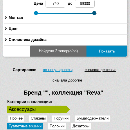
Цена
до
Монтаж
Цвет
Стилистика дизайна
Найдено 2 товар(а/ов)
Сортировка:
по популярности
сначала дешевые
сначала дорогие
Бренд
""
, коллекция
"Reva"
Категории в коллекции:
Аксессуары
Прочее
Стаканы
Поручни
Бумагодержатели
Туалетные ершики
Полочки
Дозаторы