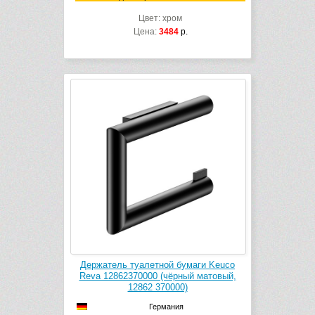
Цвет: хром
Цена:
3484
р.
Держатель туалетной бумаги Keuco
Reva 12862370000 (чёрный матовый,
12862 370000)
Германия