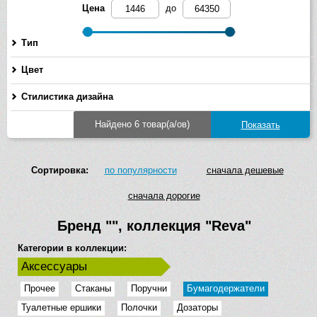
Цена
до
Тип
Цвет
Стилистика дизайна
Найдено 6 товар(а/ов)
Сортировка:
по популярности
сначала дешевые
сначала дорогие
Бренд
""
, коллекция
"Reva"
Категории в коллекции:
Аксессуары
Прочее
Стаканы
Поручни
Бумагодержатели
Туалетные ершики
Полочки
Дозаторы