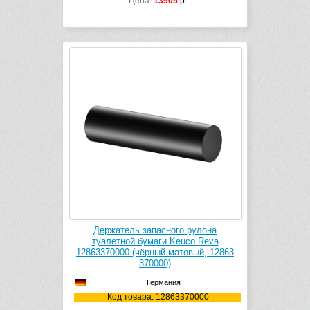
Цена:
13505
р.
Держатель запасного рулона
туалетной бумаги Keuco Reva
12863370000 (чёрный матовый, 12863
370000)
Германия
Код товара: 12863370000