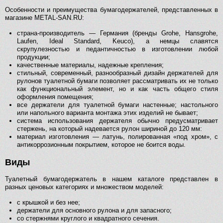
Особенности и преимущества бумагодержателей, представленных в
магазине METAL-SAN.RU:
страна-производитель — Германия (бренды Grohe, Hansgrohe,
Laufen, Ideal Standard, Keuco), а немцы славятся
скрупулезностью и педантичностью в изготовлении любой
продукции;
качественные материалы, надежные крепления;
стильный, современный, разнообразный дизайн держателей для
рулонов туалетной бумаги позволяет рассматривать их не только
как функциональный элемент, но и как часть общего стиля
оформления помещения;
все держатели для туалетной бумаги настенные; настольного
или напольного варианта монтажа этих изделий не бывает;
система использования держателя обычно предусматривает
стержень, на который надевается рулон шириной до 120 мм:
материал изготовления — латунь, полированная «под хром», с
антикоррозионным покрытием, которое не боится воды.
Виды
Туалетный бумагодержатель в нашем каталоге представлен в
разных ценовых категориях и множеством моделей:
с крышкой и без нее;
держатели для основного рулона и для запасного;
со стержнями круглого и квадратного сечения.