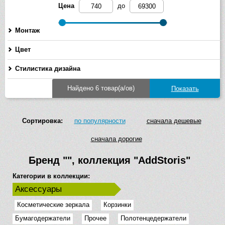
Цена
до
Монтаж
Цвет
Стилистика дизайна
Найдено 6 товар(а/ов)
Сортировка:
по популярности
сначала дешевые
сначала дорогие
Бренд
""
, коллекция
"AddStoris"
Категории в коллекции:
Аксессуары
Косметические зеркала
Корзинки
Бумагодержатели
Прочее
Полотенцедержатели