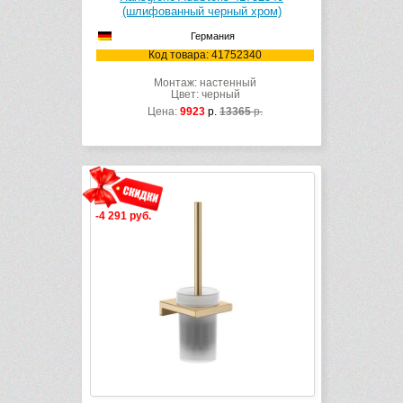
(шлифованный черный хром)
Германия
Код товара: 41752340
Монтаж: настенный
Цвет: черный
Цена:
9923
р.
13365
р.
-4 291 руб.