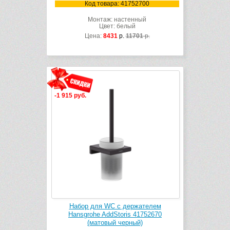
Код товара: 41752700
Монтаж: настенный
Цвет: белый
Цена:
8431
р.
11701
р.
-1 915 руб.
Набор для WC с держателем
Hansgrohe AddStoris 41752670
(матовый черный)