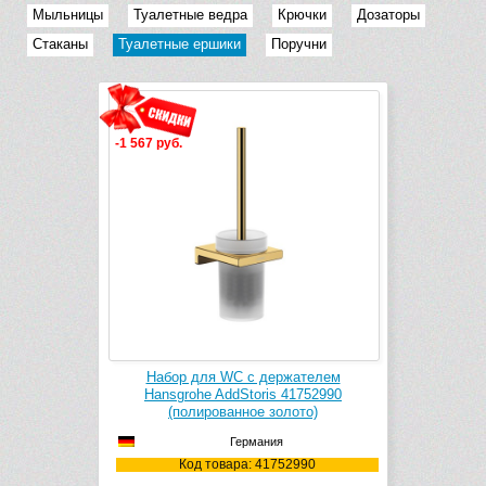
Мыльницы
Туалетные ведра
Крючки
Дозаторы
Стаканы
Туалетные ершики
Поручни
-1 567 руб.
Набор для WC с держателем
Hansgrohe AddStoris 41752990
(полированное золото)
Германия
Код товара: 41752990