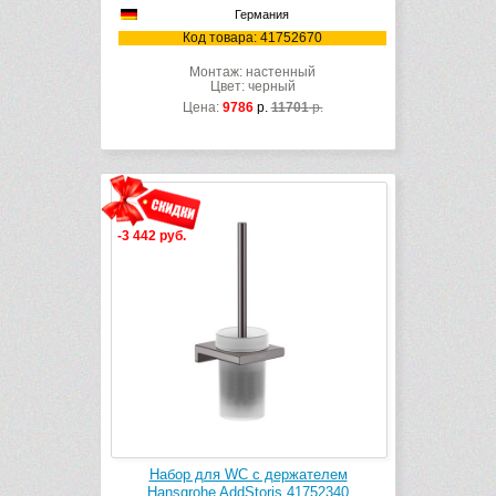
Германия
Код товара: 41752670
Монтаж: настенный
Цвет: черный
Цена:
9786
р.
11701
р.
-3 442 руб.
Набор для WC с держателем
Hansgrohe AddStoris 41752340