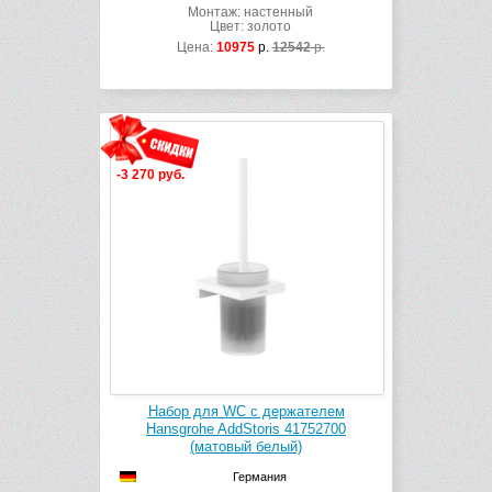
Монтаж: настенный
Цвет: золото
Цена:
10975
р.
12542
р.
-3 270 руб.
Набор для WC с держателем
Hansgrohe AddStoris 41752700
(матовый белый)
Германия