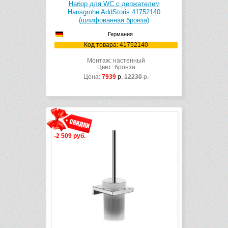
Набор для WC с держателем
Hansgrohe AddStoris 41752140
(шлифованная бронза)
Германия
Код товара: 41752140
Монтаж: настенный
Цвет: бронза
Цена:
7939
р.
12230
р.
-2 509 руб.