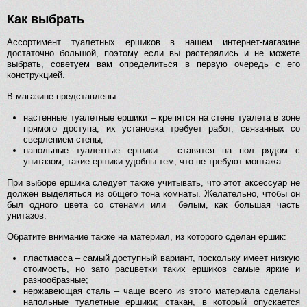
Как выбрать
Ассортимент туалетных ершиков в нашем интернет-магазине
достаточно большой, поэтому если вы растерялись и не можете
выбрать, советуем вам определиться в первую очередь с его
конструкцией.
В магазине представлены:
настенные туалетные ершики – крепятся на стене туалета в зоне
прямого доступа, их установка требует работ, связанных со
сверлением стены;
напольные туалетные ершики – ставятся на пол рядом с
унитазом, такие ершики удобны тем, что не требуют монтажа.
При выборе ершика следует также учитывать, что этот аксессуар не
должен выделяться из общего тона комнаты. Желательно, чтобы он
был одного цвета со стенами или белым, как большая часть
унитазов.
Обратите внимание также на материал, из которого сделан ершик:
пластмасса – самый доступный вариант, поскольку имеет низкую
стоимость, но зато расцветки таких ершиков самые яркие и
разнообразные;
нержавеющая сталь – чаще всего из этого материала сделаны
напольные туалетные ершики; стакан, в который опускается