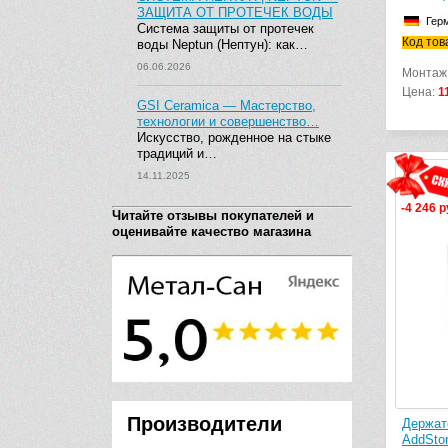
ЗАЩИТА ОТ ПРОТЕЧЕК ВОДЫ
Гер
Система защиты от протечек
Код тов
воды Neptun (Нептун): как…
06.06.2026
Монтаж
Цена:
1
GSI Ceramica — Мастерство,
технологии и совершенство…
Искусство, рожденное на стыке
традиций и…
14.11.2025
-4 246 р
Читайте отзывы покупателей и
оценивайте качество магазина
Производители
Держат
AddSto