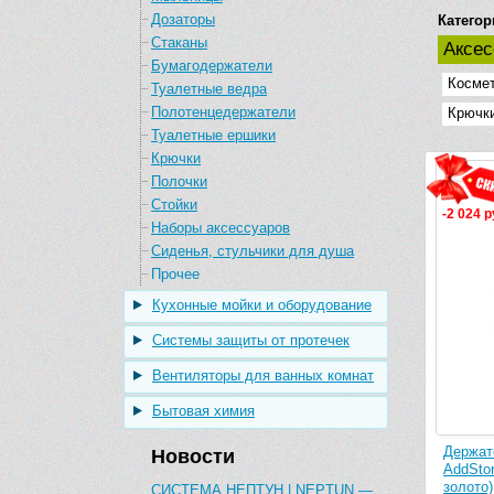
Дозаторы
Категор
Стаканы
Аксе
Бумагодержатели
Космет
Туалетные ведра
Полотенцедержатели
Крючк
Туалетные ершики
Крючки
Полочки
Стойки
-2 024 р
Наборы аксессуаров
Сиденья, стульчики для душа
Прочее
Кухонные мойки и оборудование
Системы защиты от протечек
Вентиляторы для ванных комнат
Бытовая химия
Держат
Новости
AddStor
золото)
СИСТЕМА НЕПТУН | NEPTUN —