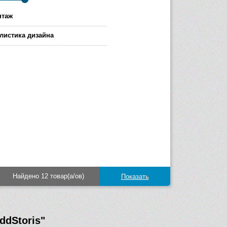
нтаж
листика дизайна
Найдено 12 товар(а/ов)
ddStoris"