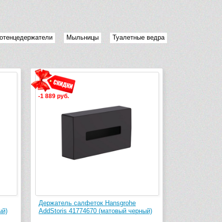
отенцедержатели
Мыльницы
Туалетные ведра
-1 889 руб.
Держатель салфеток Hansgrohe
ый)
AddStoris 41774670 (матовый черный)