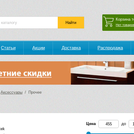
Корзина т
Нет товаров
Статьи
Акции
Доставка
Распродажа
/
Аксессуары
/ Прочее
Цена
до
tek