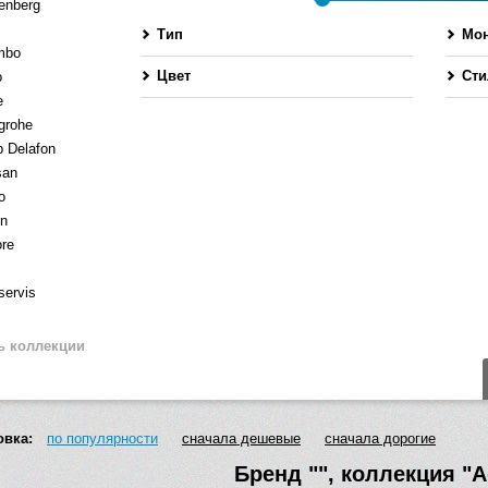
enberg
Тип
Мо
mbo
Цвет
Сти
o
e
grohe
 Delafon
san
o
en
ore
servis
ь коллекции
овка:
по популярности
сначала дешевые
сначала дорогие
Бренд
""
, коллекция
"A