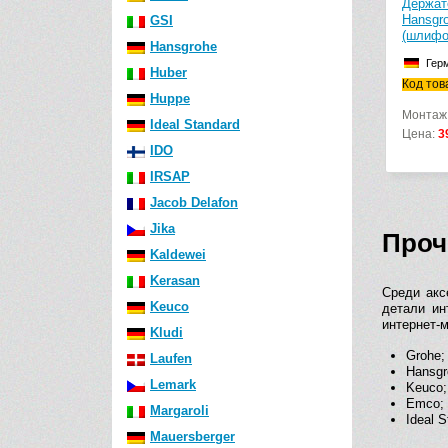
Держат
Hansgro
GSI
(шлифо
Hansgrohe
Гер
Huber
Код тов
Huppe
Монтаж
Ideal Standard
Цена:
3
IDO
IRSAP
Jacob Delafon
Jika
Проч
Kaldewei
Kerasan
Среди акс
Keuco
детали ин
интернет-
Kludi
Grohe;
Laufen
Hansgr
Lemark
Keuco;
Emco;
Margaroli
Ideal S
Mauersberger