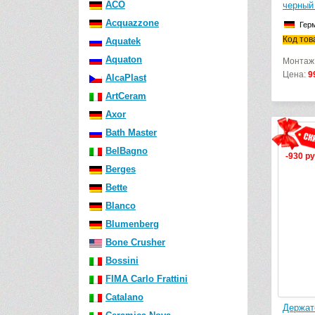
ACO
черный
Acquazzone
Гер
Код тов
Aquatek
Aquaton
Монтаж
Цена:
9
AlcaPlast
ArtCeram
Axor
Bath Master
BelBagno
-930 ру
Berges
Bette
Blanco
Blumenberg
Bone Crusher
Bossini
FIMA Carlo Frattini
Catalano
Держат