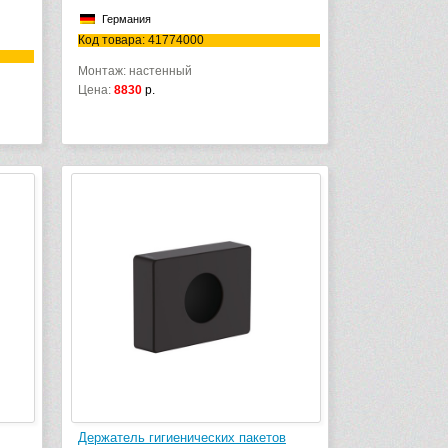
Германия
Код товара: 41774000
Монтаж: настенный
Цена:
8830
р.
Держатель гигиенических пакетов