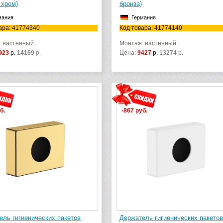
 хром)
бронза)
мания
Германия
ара: 41774340
Код товара: 41774140
: настенный
Монтаж: настенный
923
р.
14169
р.
Цена:
9427
р.
13274
р.
б.
-867 руб.
ель гигиенических пакетов
Держатель гигиенических пакетов