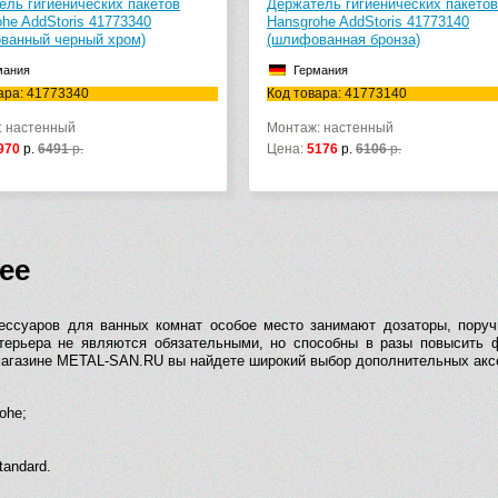
ель гигиенических пакетов
Держатель гигиенических пакетов
he AddStoris 41773340
Hansgrohe AddStoris 41773140
ванный черный хром)
(шлифованная бронза)
мания
Германия
ара: 41773340
Код товара: 41773140
: настенный
Монтаж: настенный
970
р.
6491
р.
Цена:
5176
р.
6106
р.
ее
ессуаров для ванных комнат особое место занимают дозаторы, поруч
терьера не являются обязательными, но способны в разы повысить ф
магазине METAL-SAN.RU вы найдете широкий выбор дополнительных аксес
ohe;
tandard.