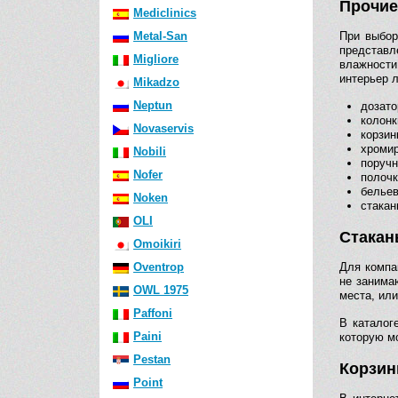
Прочие
Mediclinics
Metal-San
При выбор
представл
Migliore
влажности
интерьер 
Mikadzo
Neptun
дозато
колонк
Novaservis
корзин
хромир
Nobili
поручн
Nofer
полочк
бельев
Noken
стакан
OLI
Стакан
Omoikiri
Oventrop
Для компа
не занима
OWL 1975
места, или
Paffoni
В каталог
Paini
которую м
Pestan
Корзин
Point