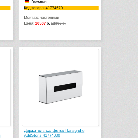
Германия
Код товара: 41774670
Монтаж: настенный
Цена:
10507
р.
12396
р.
Держатель салфеток Hansgrohe
я
AddStoris 41774000