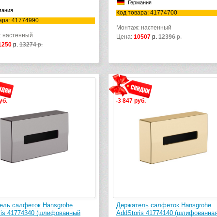
Германия
мания
Код товара: 41774700
ара: 41774990
Монтаж: настенный
: настенный
Цена:
10507
р.
12396
р.
1250
р.
13274
р.
уб.
-3 847 руб.
ель салфеток Hansgrohe
Держатель салфеток Hansgrohe
ris 41774340 (шлифованный
AddStoris 41774140 (шлифованна