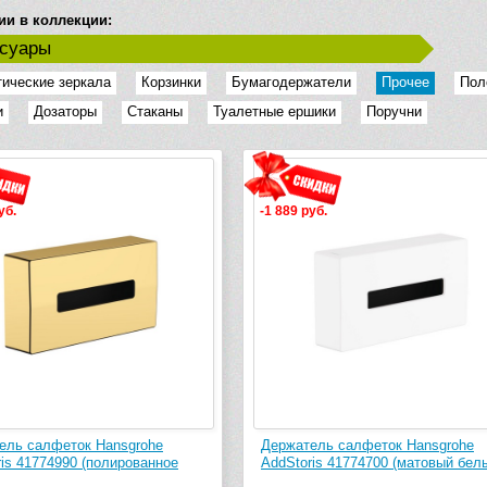
ии в коллекции:
ссуары
ические зеркала
Корзинки
Бумагодержатели
Прочее
Пол
и
Дозаторы
Стаканы
Туалетные ершики
Поручни
уб.
-1 889 руб.
ель салфеток Hansgrohe
Держатель салфеток Hansgrohe
is 41774990 (полированное
AddStoris 41774700 (матовый бел