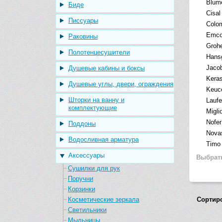
Blum
Биде
Cisal
Писсуары
Colo
Emc
Раковины
Groh
Полотенцесушители
Hans
Jacob
Душевые кабины и боксы
Kera
Душевые углы, двери, ограждения
Keuc
Шторки на ванну и
Lauf
комплектующие
Migli
Nofer
Поддоны
Nova
Водосливная арматура
Timo
Аксессуары
Выбрат
Сушилки для рук
Поручни
Корзинки
Косметические зеркала
Сортир
Светильники
Мыльницы