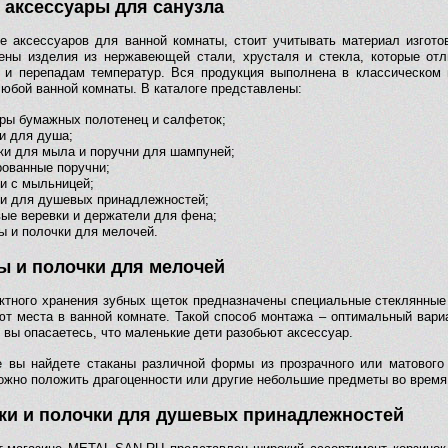
 аксессуары для санузла
е аксессуаров для ванной комнаты, стоит учитывать материал изгот
ены изделия из нержавеющей стали, хрусталя и стекла, которые от
 и перепадам температур. Вся продукция выполнена в классическом 
любой ванной комнаты. В каталоге представлены:
ры бумажных полотенец и салфеток;
и для душа;
ки для мыла и поручни для шампуней;
ованные поручни;
и с мыльницей;
и для душевых принадлежностей;
ые веревки и держатели для фена;
ы и полочки для мелочей.
ы и полочки для мелочей
ктного хранения зубных щеток предназначены специальные стеклянные с
ют места в ванной комнате. Такой способ монтажа – оптимальный вари
 вы опасаетесь, что маленькие дети разобьют аксессуар.
е вы найдете стаканы различной формы из прозрачного или матового
ожно положить драгоценности или другие небольшие предметы во время
ки и полочки для душевых принадлежностей