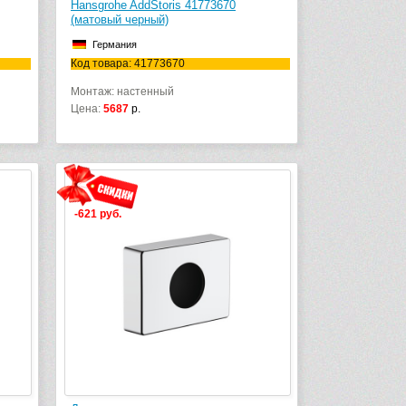
Hansgrohe AddStoris 41773670
(матовый черный)
Германия
Код товара: 41773670
Монтаж: настенный
Цена:
5687
р.
-621 руб.