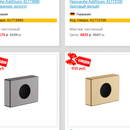
he AddStoris 41773990
Hansgrohe AddStoris 41773700
ванное золото)
(матовый белый)
мания
Германия
ара: 41773990
Код товара: 41773700
: настенный
Монтаж: настенный
176
р.
6106
р.
Цена:
4820
р.
5687
р.
уб.
-930 руб.