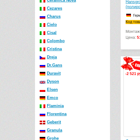
Ceramica Nova
Hansgro
(полиро
Cezares
Гер
Charus
Код тов
Cielo
Монтаж
Cisal
Цена:
5
Colombo
Cristina
Dreja
Dr.Gans
Duravit
-2 521 р
Dyson
Elsen
Emco
Flaminia
Florentina
Geberit
Granula
Grohe