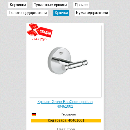
Корзинки
Туалетные ершики
Прочее
Полотенцедержатели
Крючки
Бумагодержатели
-242 руб.
Крючок Grohe BauCosmopolitan
40461001
Германия
Код товара: 40461001
Цвет: хром