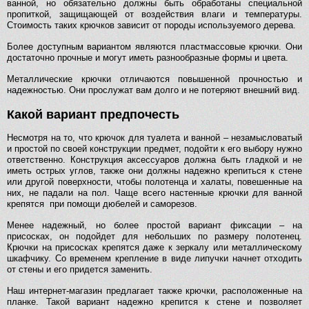
ванной, но обязательно должны быть обработаны специальной
пропиткой, защищающей от воздействия влаги и температуры.
Стоимость таких крючков зависит от породы используемого дерева.
Более доступным вариантом являются пластмассовые крючки. Они
достаточно прочные и могут иметь разнообразные формы и цвета.
Металлические крючки отличаются повышенной прочностью и
надежностью. Они прослужат вам долго и не потеряют внешний вид.
Какой вариант предпочесть
Несмотря на то, что крючок для туалета и ванной – незамысловатый
и простой по своей конструкции предмет, подойти к его выбору нужно
ответственно. Конструкция аксессуаров должна быть гладкой и не
иметь острых углов, также они должны надежно крепиться к стене
или другой поверхности, чтобы полотенца и халаты, повешенные на
них, не падали на пол. Чаще всего настенные крючки для ванной
крепятся при помощи дюбелей и саморезов.
Менее надежный, но более простой вариант фиксации – на
присосках, он подойдет для небольших по размеру полотенец.
Крючки на присосках крепятся даже к зеркалу или металлическому
шкафчику. Со временем крепление в виде липучки начнет отходить
от стены и его придется заменить.
Наш интернет-магазин предлагает также крючки, расположенные на
планке. Такой вариант надежно крепится к стене и позволяет