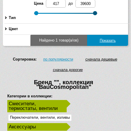
Цена
до
Тип
Цвет
Найдено 1 товар(а/ов)
Сортировка:
по популярности
сначала дешевые
сначала дорогие
Бренд
""
, коллекция
"BauCosmopolitan"
Категории в коллекции:
Смесители,
термостаты, вентили
Переключатели, вентили, изливы
Аксессуары