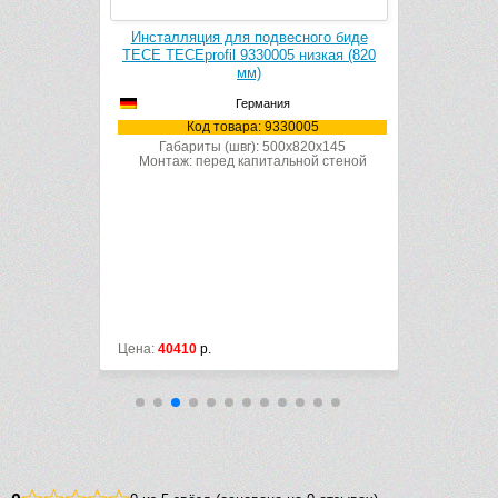
 AlcaPlast
Инсталляция для подвесного биде
Инсталляци
) (белый)
TECE TECEprofil 9330005 низкая (820
D
мм)
Германия
02132
Код
Код товара: 9330005
Габари
Монтаж: 
Габариты (швг): 500x820x145
Монтаж: перед капитальной стеной
Цена:
40410
р.
Цена:
23358