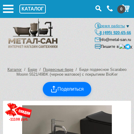
КАТАЛОГ
0
Время работы
8 (495) 920-65-66
info@metal-san.ru
Пишите в
Каталог
/
Биде
/
Подвесные биде
/ Биде подвесное Scarabeo
Moonn 5521/49BK (черное матовое) с покрытием BioKer
Поделиться
-11108 руб.