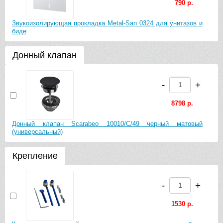
790 р.
Звукоизолирующая прокладка Metal-San 0324 для унитазов и
биде
Донный клапан
-
+
8798 р.
Донный клапан Scarabeo 10010/C/49 черный матовый
(универсальный)
Крепление
-
+
1530 р.