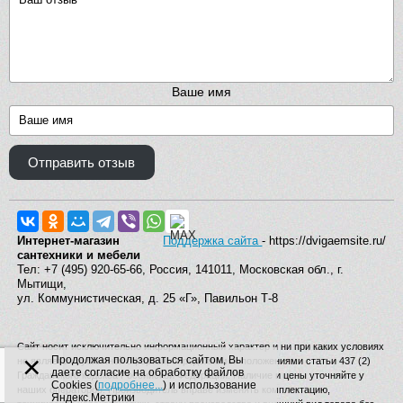
Ваше имя
Отправить отзыв
Интернет-магазин
Поддержка сайта
- https://dvigaemsite.ru/
сантехники и мебели
Тел: +7 (495) 920-65-66, Россия, 141011, Московская обл., г.
Мытищи,
ул. Коммунистическая, д. 25 «Г», Павильон Т-8
Сайт носит исключительно информационный характер и ни при каких условиях
×
Продолжая пользоваться сайтом, Вы
не является публичной офертой, определяемой положениями статьи 437 (2)
даете согласие на обработку файлов
Гражданского кодекса Российской Федерации. Наличие и цены уточняйте у
Cookies (
подробнее...
) и использование
наших операторов. Производитель вправе изменять комплектацию,
Яндекс.Метрики