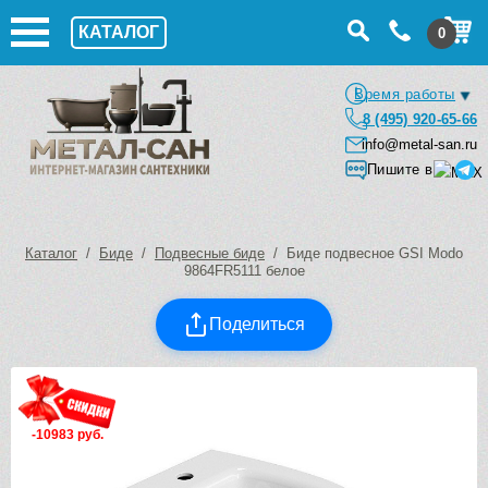
КАТАЛОГ
0
Время работы
8 (495) 920-65-66
info@metal-san.ru
Пишите в
Каталог
/
Биде
/
Подвесные биде
/ Биде подвесное GSI Modo
9864FR5111 белое
Поделиться
-10983 руб.