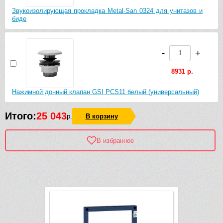
Звукоизолирующая прокладка Metal-San 0324 для унитазов и
биде
-
+
8931 р.
Нажимной донный клапан GSI PCS11 белый (универсальный)
Итого:
25 043
р.
В корзину
В избранное
Рек