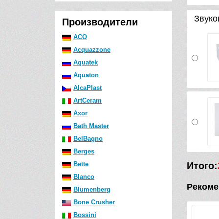
Звуко
Производители
ACO
Acquazzone
Aquatek
Aquaton
AlcaPlast
ArtCeram
Axor
Bath Master
BelBagno
Berges
Bette
Итого:
Blanco
Рекоме
Blumenberg
Bone Crusher
Видео
Bossini