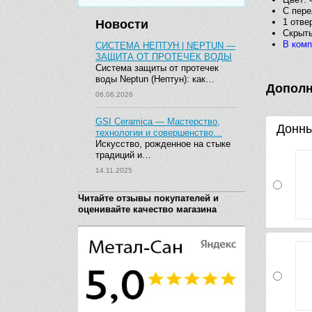
С пер
1 отве
Новости
Скрыт
В комп
СИСТЕМА НЕПТУН | NEPTUN —
ЗАЩИТА ОТ ПРОТЕЧЕК ВОДЫ
Система защиты от протечек
воды Neptun (Нептун): как…
Дополн
06.06.2026
GSI Ceramica — Мастерство,
Донны
технологии и совершенство…
Искусство, рожденное на стыке
традиций и…
14.11.2025
Читайте отзывы покупателей и
оценивайте качество магазина