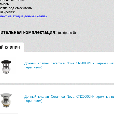
еливом
рстие под смеситель
ый крепеж
лект не входит донный клапан
ительная комплектация:
(выбрано 0)
й клапан
Донный клапан Ceramica Nova CN2000MBx черный мат
переливом)
Донный клапан Ceramica Nova CN2000CHx хром глянц
переливом)