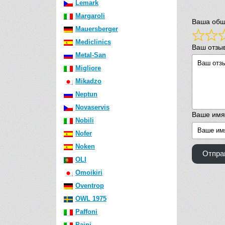
Lemark
Margaroli
Ваша общ
Mauersberger
Mediclinics
Ваш отзы
Metal-San
Migliore
Mikadzo
Neptun
Novaservis
Ваше имя
Nobili
Nofer
Noken
Отпра
OLI
Omoikiri
Oventrop
OWL 1975
Paffoni
Paini