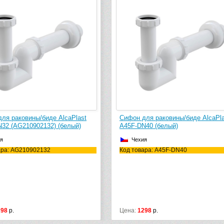
ля раковины/биде AlcaPlast
Сифон для раковины/биде AlcaPla
32 (AG210902132) (белый)
A45F-DN40 (белый)
я
Чехия
ара: AG210902132
Код товара: A45F-DN40
298
р.
Цена:
1298
р.