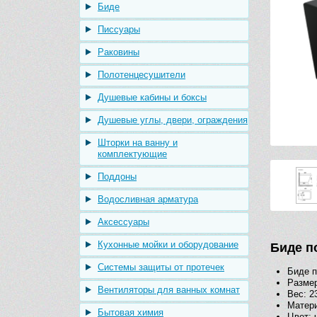
Биде
Писсуары
Раковины
Полотенцесушители
Душевые кабины и боксы
Душевые углы, двери, ограждения
Шторки на ванну и
комплектующие
Поддоны
Водосливная арматура
Аксессуары
Кухонные мойки и оборудование
Биде п
Системы защиты от протечек
Биде 
Размер
Вентиляторы для ванных комнат
Вес: 23
Матер
Бытовая химия
Цвет: 