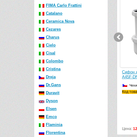
FIMA Carlo Frattini
-260 руб.
Catalano
Ceramica Nova
Cezares
Charus
Cielo
Cisal
Colombo
Cristina
Nova
Сифон д
Сифон для биде Viega 120337
Dreja
ерный
A45F-DN
Германия
тема
Dr.Gans
Чехи
Код товара: 120377
Код тов
Duravit
Материал: пластик
Dyson
Elsen
Emco
Flaminia
Цена:
857
р.
1117
р.
Цена:
1
Florentina