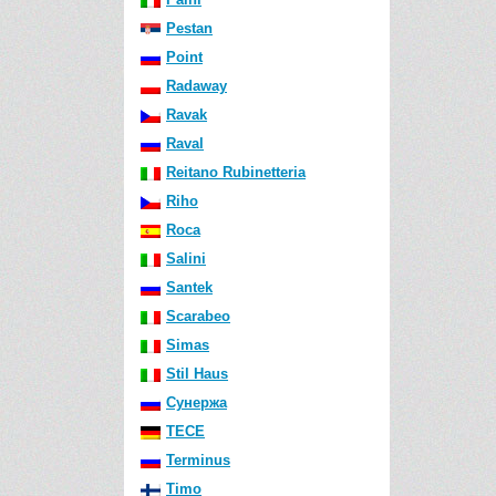
Pestan
Point
Radaway
Ravak
Raval
Reitano Rubinetteria
Riho
Roca
Salini
Santek
Scarabeo
Simas
Stil Haus
Сунержа
TECE
Terminus
Timo