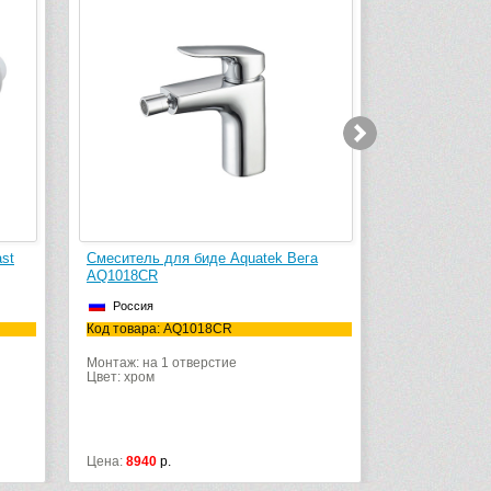
-6 032 руб.
st
Смеситель для биде Aquatek Вега
Смеситель д
AQ1018CR
32934001
Россия
Германия
Код товара: AQ1018CR
Код товара: 
Монтаж: на 1 отверстие
Цвет: хром
Цена:
8940
р.
Цена:
16000
р