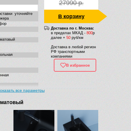
27990 р.
ставки уточняйте
В корзину
джера
фор
Доставка по г. Москва:
в пределах МКАД -
800
р
далее +
50
руб/км
 матовый
Доставка в любой регион
РФ транспортными
гольная
компаниями
В избранное
енная
оказать все параметры
 матовый