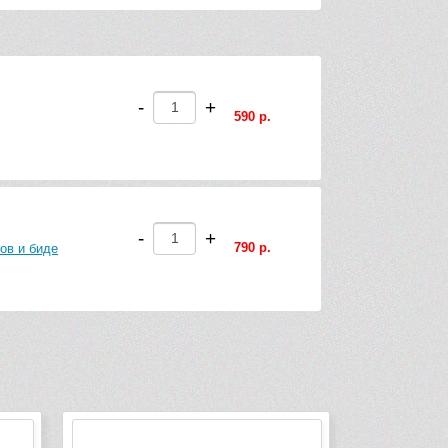
-
+
590 р.
-
+
790 р.
ов и биде