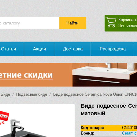
Корзина т
Нет товаров
Статьи
Акции
Доставка
Распродажа
/
Биде
/
Подвесные биде
/ Биде подвесное Ceramica Nova Union CN40
Биде подвесное Ce
матовый
уб.
Код товара:
CN401
Бренд:
Ceramic