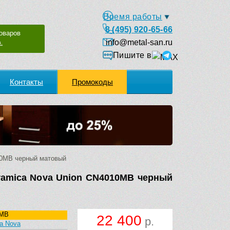
Время работы
8 (495) 920-65-66
оваров
info@metal-san.ru
.
Пишите в
Контакты
Промокоды
10MB черный матовый
ramica Nova Union CN4010MB черный
0MB
22 400
р.
a Nova