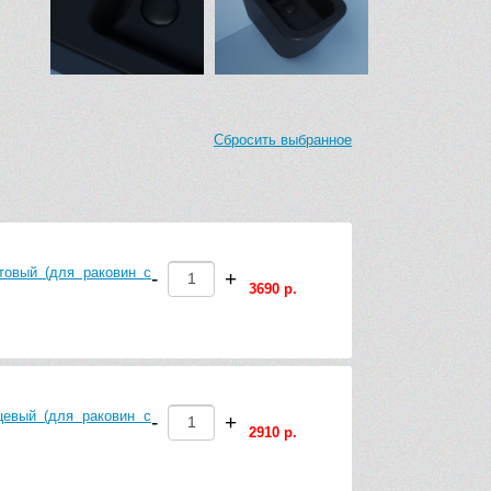
Сбросить выбранное
овый (для раковин с
-
+
3690 р.
евый (для раковин с
-
+
2910 р.