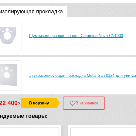
изолирующая прокладка
Шумоизоляционная панель Ceramica Nova CN1000
Звукоизолирующая прокладка Metal-San 0324 для унитаз
22 400
р.
В корзину
В избранное
ндуемые товары: