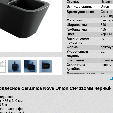
Страна:
Италия
Вся коллекция:
Union
Время доставки:
Срок по
у мене
Материал
санфар
Ширина, мм
340
Глубина, мм
485
Цвет
черный
Антигрязевое
нет
покрытие
Форма
прямоу
Укороченная
да
модель
Крепление
скрытое
Стилистика
соврем
дизайна
Дополнительные
нет
функции
П
одвесное Ceramica Nova Union CN4010MB черный
подвесное
: 485 х 340 мм
,5 кг
иал: санфарфор
черный матовый