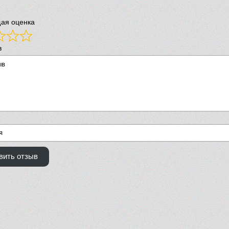
ая оценка
в
вить отзыв