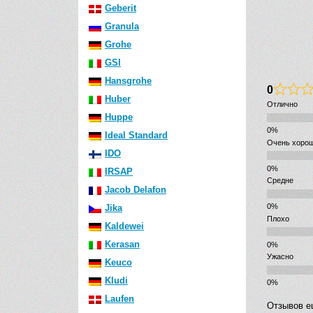
Geberit
Granula
Grohe
GSI
Hansgrohe
0
Huber
Отлично
Huppe
Ideal Standard
Очень хоро
IDO
IRSAP
Средне
Jacob Delafon
Jika
Плохо
Kaldewei
Kerasan
Ужасно
Keuco
Kludi
Laufen
Отзывов е