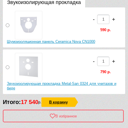
Звукоизолирующая прокладка
-
+
590 р.
Шумоизоляционная панель Ceramica Nova CN1000
-
+
790 р.
Звукоизолирующая прокладка Metal-San 0324 для унитазов и
биде
Итого:
17 540
р.
В корзину
В избранное