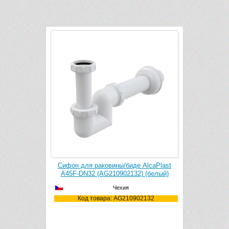
Рек
 AlcaPlast
Сифон для раковины/биде AlcaPlast
Смесител
) (белый)
A45F-DN40 (белый)
Чехия
02132
Код товара: A45F-DN40
Ко
Мон