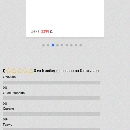
Цена:
1298
р.
Цена:
8940
р
0
0 из 5 звёзд (основано на 0 отзывах)
Отлично
Очень хорошо
Средне
Плохо