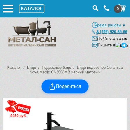
КАТАЛОГ
0
Время работы
8 (495) 920-65-66
info@metal-san.ru
Пишите в
Каталог
/
Биде
/
Подвесные биде
/ Биде подвесное Ceramica
Nova Metric CN3008MB черный матовый
Поделиться
-9450 руб.