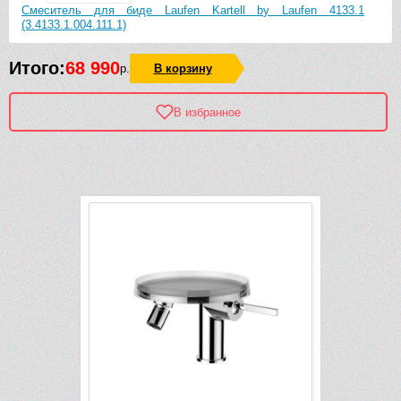
Смеситель для биде Laufen Kartell by Laufen 4133.1
(3.4133.1.004.111.1)
Итого:
68 990
р.
В корзину
В избранное
Рек