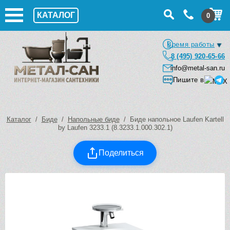
КАТАЛОГ
0
Время работы
8 (495) 920-65-66
info@metal-san.ru
Пишите в
Каталог
/
Биде
/
Напольные биде
/ Биде напольное Laufen Kartell
by Laufen 3233.1 (8.3233.1.000.302.1)
Поделиться