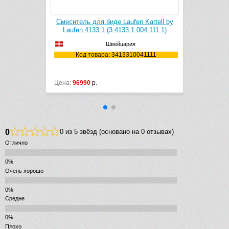
за Laufen
Смеситель для биде Laufen Kartell by
7.000.000.1
Laufen 4133.1 (3.4133.1.004.111.1)
ess)
Швейцария
Код товара: 3413310041111
000001
Цена:
96990
р.
0
0 из 5 звёзд (основано на 0 отзывах)
Отлично
Очень хорошо
Средне
Плохо