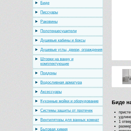
Биде
Писсуары
Раковины
Полотенцесушители
Душевые кабины и боксы
Душевые углы, двери, ограждения
Шторки на ванну и
комплектующие
Поддоны
Водосливная арматура
Аксессуары
Кухонные мойки и оборудование
Биде н
Системы защиты от протечек
присте
удлине
Вентиляторы для ванных комнат
1 отве
размер
Бытовая химия
перел