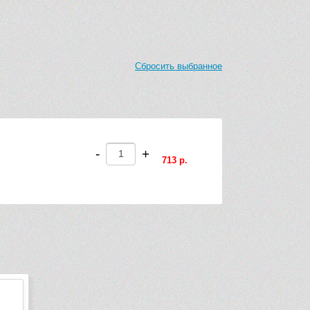
Сбросить выбранное
-
+
713 р.