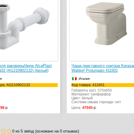
я раковины/биде AlcaPlast
Сифон для раковины/биде AlcaPlas
0 (белый)
A45F-DN32 (AG210902132) (белый)
Чехия
а: A45F-DN40
Код товара: AG210902132
8
р.
Цена:
1298
р.
0 из 5 звёзд (основано на 0 отзывах)