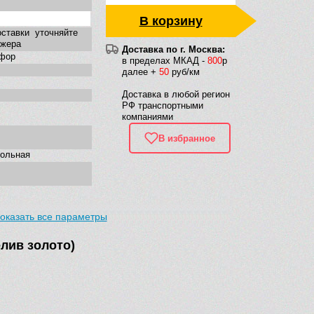
В корзину
ставки уточняйте
джера
Доставка по г. Москва:
фор
в пределах МКАД -
800
р
далее +
50
руб/км
Доставка в любой регион
РФ транспортными
компаниями
В избранное
гольная
оказать все параметры
елив золото)