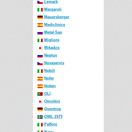
Lemark
Margaroli
Mauersberger
Mediclinics
Metal-San
Migliore
Mikadzo
Neptun
Novaservis
Nobili
Nofer
Noken
OLI
Omoikiri
Oventrop
OWL 1975
Paffoni
Paini