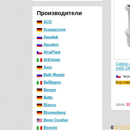
Производители
ACO
Acquazzone
Aquatek
Aquaton
AlcaPlast
ArtCeram
Сифон дл
Axor
A45F-DN4
Bath Master
Чехия
BelBagno
Код товар
Berges
Bette
Цена:
129
Blanco
Blumenberg
Bone Crusher
0
Bossini