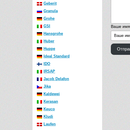
Geberit
Granula
Grohe
GSI
Ваше имя
Hansgrohe
Huber
Huppe
Отпра
Ideal Standard
IDO
IRSAP
Jacob Delafon
Jika
Kaldewei
Kerasan
Keuco
Kludi
Laufen