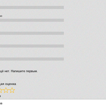
шо
щё нет. Напишите первым.
ая оценка
в