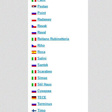
Pestan
Point
Radaway
Ravak
Raval
Reitano Rubinetteria
Riho
Roca
Salini
Santek
Scarabeo
Simas
Stil Haus
Сунержа
TECE
Terminus
Timo