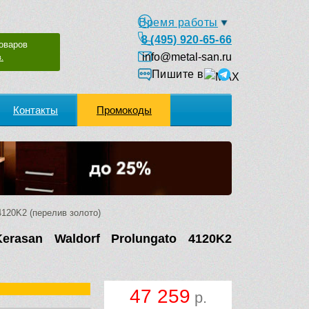
Время работы
8 (495) 920-65-66
оваров
info@metal-san.ru
.
Пишите в
Контакты
Промокоды
4120K2 (перелив золото)
erasan Waldorf Prolungato 4120K2
47 259
р.