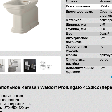
Страна:
Италия
Вся коллекция:
Waldorf
Время доставки:
Срок по
у мене
Материал
санфар
Ширина, мм
370
Глубина, мм
650
Цвет
белый
Антигрязевое
нет
покрытие
Укороченная
нет
модель
Форма
прямоу
Стилистика
ретро
дизайна
Дополнительные
нет
функции
П
апольное Kerasan Waldorf Prolungato 4120K2 (пер
нная установка
нная версия
рстие под смеситель
ы: 370х650х420 мм
ив