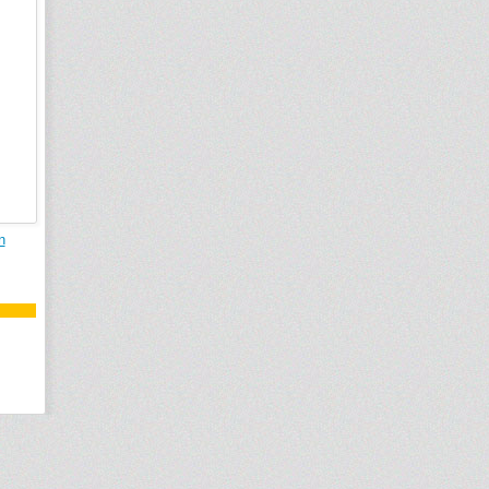
t
Чаша приставного унитаза Kerasan
Waldorf Prolungato 411601
Италия
Код товара: 411601
Габариты (шг): 370x650
Материал: санфарфор
Цвет: белый
Система смыва торнадо: нет
Цена:
47045
р.