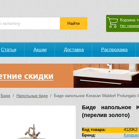
Корзина т
Нет товаров
Статьи
Акции
Доставка
Распродажа
/
Биде
/
Напольные биде
/ Биде напольное Kerasan Waldorf Prolungato 
Биде напольное K
(перелив золото)
Код товара:
4120K2
Бренд:
Kerasan