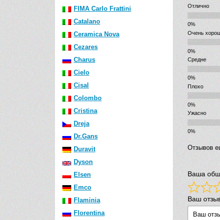
Отлично
FIMA Carlo Frattini
Catalano
Очень хоро
Ceramica Nova
Cezares
Charus
Средне
Cielo
Cisal
Плохо
Colombo
Cristina
Ужасно
Dreja
Dr.Gans
Отзывов е
Duravit
Dyson
Ваша общ
Elsen
Emco
Ваш отзы
Flaminia
Florentina