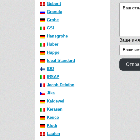
Geberit
Granula
Grohe
GSI
Hansgrohe
Ваше имя
Huber
Huppe
Ideal Standard
Отпра
IDO
IRSAP
Jacob Delafon
Jika
Kaldewei
Kerasan
Keuco
Kludi
Laufen