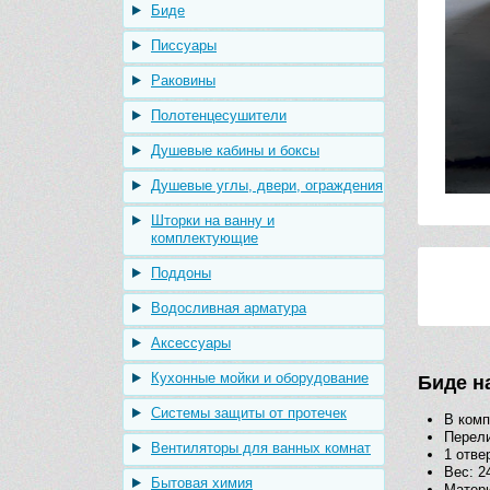
Биде
Писсуары
Раковины
Полотенцесушители
Душевые кабины и боксы
Душевые углы, двери, ограждения
Шторки на ванну и
комплектующие
Поддоны
Водосливная арматура
Аксессуары
Кухонные мойки и оборудование
Биде н
Системы защиты от протечек
В ком
Перел
Вентиляторы для ванных комнат
1 отве
Вес: 24
Бытовая химия
Матери