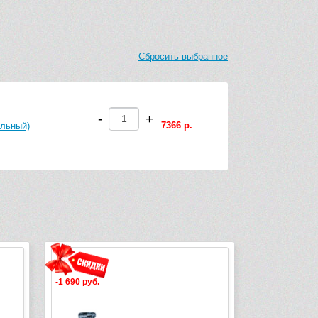
Сбросить выбранное
-
+
7366 р.
альный)