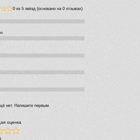
0 из 5 звёзд (основано на 0 отзывах)
шо
щё нет. Напишите первым.
ая оценка
в