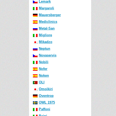
Lemark
Margaroli
Mauersberger
Mediclinics
Metal-San
Migliore
Mikadzo
Neptun
Novaservis
Nobili
Nofer
Noken
OLI
Omoikiri
Oventrop
OWL 1975
Paffoni
Paini