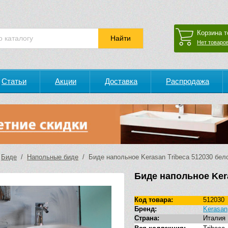
Корзина т
Нет товаров
Статьи
Акции
Доставка
Распродажа
/
Биде
/
Напольные биде
/ Биде напольное Kerasan Tribeca 512030 бел
Биде напольное Ker
Код товара:
512030
Бренд:
Kerasan
Страна:
Италия