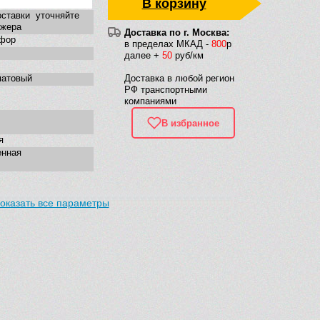
В корзину
ставки уточняйте
джера
Доставка по г. Москва:
фор
в пределах МКАД -
800
р
далее +
50
руб/км
матовый
Доставка в любой регион
РФ транспортными
компаниями
В избранное
я
енная
оказать все параметры