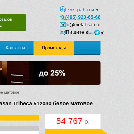
Время работы
8 (495) 920-65-66
оваров
info@metal-san.ru
.
Пишите в
Контакты
Промокоды
ое матовое
asan Tribeca 512030 белое матовое
54 767
р.