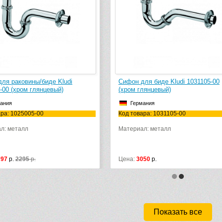
ля биде Kludi 1031105-00
Сифон для биде Hansgrohe 55237
лянцевый)
Германия
ания
Код товара: 55237000
ара: 1031105-00
л: металл
050
р.
Цена:
2588
р.
4278
р.
Показать все