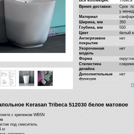
Вся коллекция:
Tribeca
Время доставки:
Срок по
у мене
Материал
санфар
Ширина, мм
350
Глубина, мм
550
Цвет
белый 
Антигрязевое
нет
покрытие
Укороченная
нет
модель
Форма
округла
Стилистика
соврем
дизайна
Дополнительные
нет
функции
П
апольное Kerasan Tribeca 512030 белое матовое
плекте с крепежом WB5N
ив
рстие под смеситель
 кг
ал: керамика