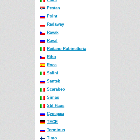
Pestan
Point
Radaway
Ravak
Raval
Reitano Rubinetteria
Riho
Roca
Salini
Santek
Scarabeo
Simas
Stil Haus
Сунержа
TECE
Terminus
Timo