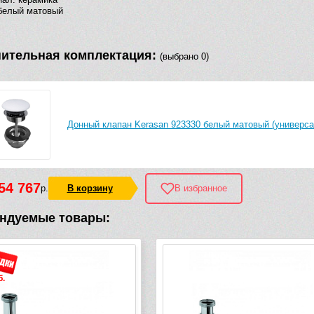
белый матовый
ительная комплектация:
(выбрано 0)
Донный клапан Kerasan 923330 белый матовый (универс
54 767
р.
В корзину
В избранное
ндуемые товары:
-1 690 руб.