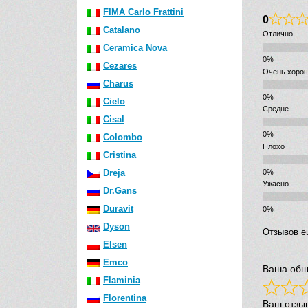
FIMA Carlo Frattini
0
Catalano
Отлично
Ceramica Nova
Cezares
Очень хоро
Charus
Cielo
Средне
Cisal
Colombo
Плохо
Cristina
Dreja
Ужасно
Dr.Gans
Duravit
Dyson
Отзывов е
Elsen
Emco
Ваша общ
Flaminia
Florentina
Ваш отзы