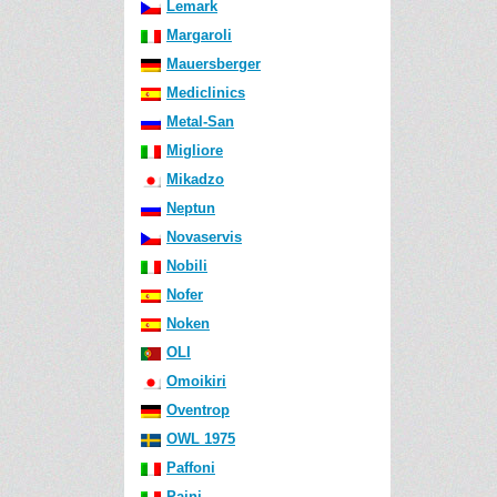
Lemark
Margaroli
Mauersberger
Mediclinics
Metal-San
Migliore
Mikadzo
Neptun
Novaservis
Nobili
Nofer
Noken
OLI
Omoikiri
Oventrop
OWL 1975
Paffoni
Paini