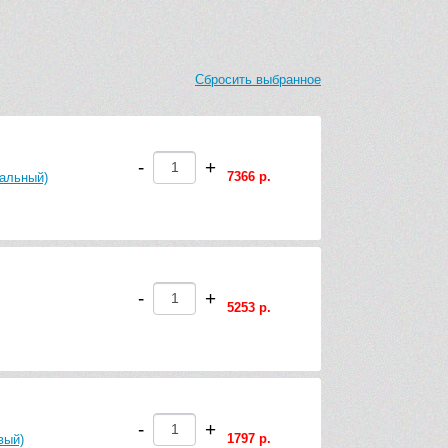
Сбросить выбранное
-
+
7366 р.
сальный)
-
+
5253 р.
-
+
1797 р.
вый)