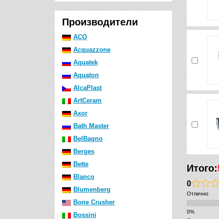
Производители
ACO
Acquazzone
Aquatek
Aquaton
AlcaPlast
ArtCeram
Axor
Bath Master
BelBagno
Berges
Bette
Итого:
Blanco
0
Blumenberg
Отлично
Bone Crusher
Bossini