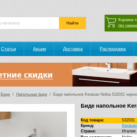
Корзина т
Нет товаров
Статьи
Акции
Доставка
Распродажа
/
Биде
/
Напольные биде
/ Биде напольное Kerasan Nolita 532031 черно
Биде напольное Kera
Код товара:
532031
Бренд:
Kerasan
Страна:
Италия