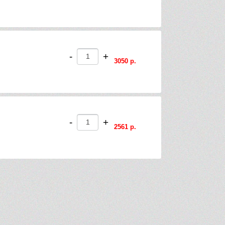
-
+
3050 р.
-
+
2561 р.