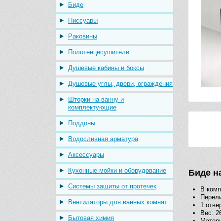
Биде
Писсуары
Раковины
Полотенцесушители
Душевые кабины и боксы
Душевые углы, двери, ограждения
Шторки на ванну и
комплектующие
Поддоны
Водосливная арматура
Аксессуары
Кухонные мойки и оборудование
Биде н
Системы защиты от протечек
В ком
Перел
Вентиляторы для ванных комнат
1 отве
Вес: 26
Бытовая химия
Матери