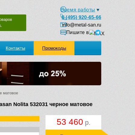
Время работы
8 (495) 920-65-66
оваров
info@metal-san.ru
.
Пишите в
Контакты
Промокоды
е матовое
san Nolita 532031 черное матовое
53 460
р.