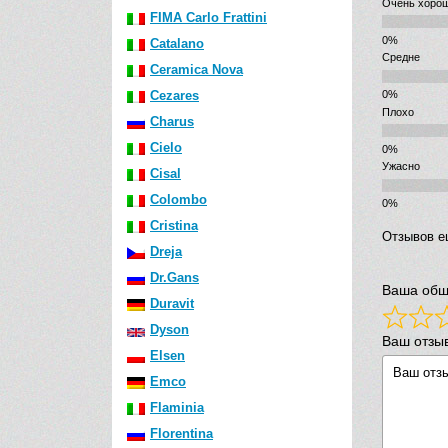
Очень хоро
FIMA Carlo Frattini
Catalano
Средне
Ceramica Nova
Cezares
Плохо
Charus
Cielo
Ужасно
Cisal
Colombo
Cristina
Отзывов е
Dreja
Dr.Gans
Ваша общ
Duravit
Dyson
Ваш отзы
Elsen
Emco
Flaminia
Florentina