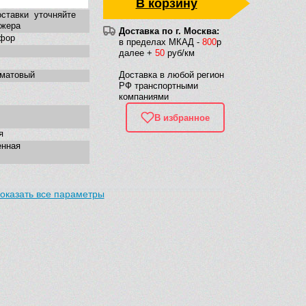
В корзину
ставки уточняйте
джера
Доставка по г. Москва:
фор
в пределах МКАД -
800
р
далее +
50
руб/км
 матовый
Доставка в любой регион
РФ транспортными
компаниями
В избранное
я
енная
оказать все параметры