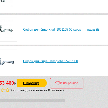
Сифон для биде Kludi 1031105-00 (хром глянцевый)
Сифон для биде Hansgrohe 55237000
53 460
р.
В корзину
В избранное
0 из 5 звёзд (основано на 0 отзывах)