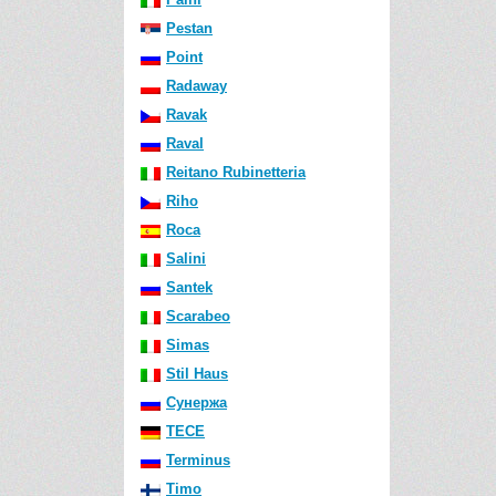
Pestan
Point
Radaway
Ravak
Raval
Reitano Rubinetteria
Riho
Roca
Salini
Santek
Scarabeo
Simas
Stil Haus
Сунержа
TECE
Terminus
Timo