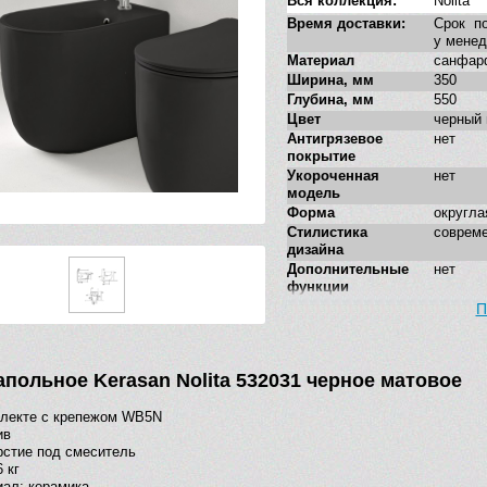
Вся коллекция:
Nolita
Время доставки:
Срок по
у мене
Материал
санфар
Ширина, мм
350
Глубина, мм
550
Цвет
черный
Антигрязевое
нет
покрытие
Укороченная
нет
модель
Форма
округла
Стилистика
соврем
дизайна
Дополнительные
нет
функции
П
апольное Kerasan Nolita 532031 черное матовое
плекте с крепежом WB5N
ив
рстие под смеситель
 кг
ал: керамика