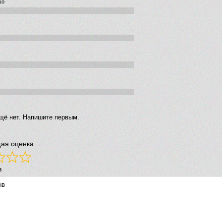
шо
щё нет. Напишите первым.
ая оценка
в