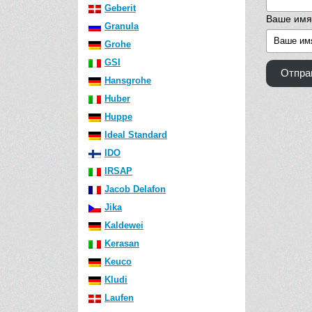
Geberit
Ваше имя
Granula
Grohe
GSI
Отпра
Hansgrohe
Huber
Huppe
Ideal Standard
IDO
IRSAP
Jacob Delafon
Jika
Kaldewei
Kerasan
Keuco
Kludi
Laufen