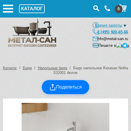
КАТАЛОГ
0
Время работы
8 (495) 920-65-66
info@metal-san.ru
Пишите в
Каталог
/
Биде
/
Напольные биде
/ Биде напольное Kerasan Nolita
532001 белое
Поделиться