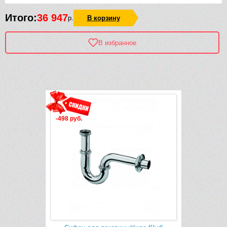
Итого:
36 947
р.
В корзину
В избранное
Рек
-498 руб.