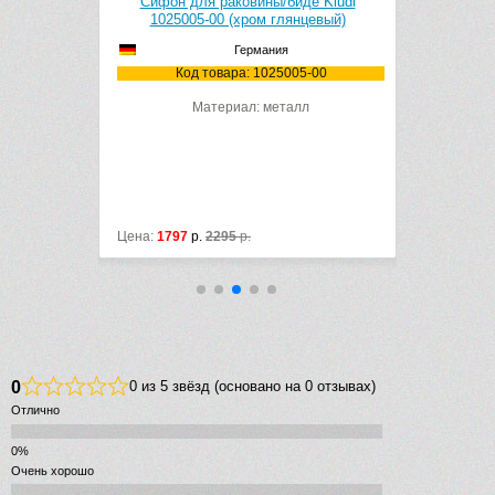
Сифон для раковины/биде Kludi
Сифон дл
946000
1025005-00 (хром глянцевый)
(
Германия
6000
Код товара: 1025005-00
Код
Материал: металл
Цена:
1797
р.
2295
р.
Цена:
3050
р
0
0 из 5 звёзд (основано на 0 отзывах)
Отлично
Очень хорошо