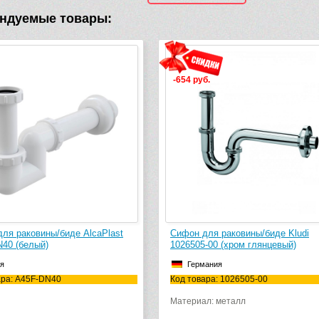
ндуемые товары:
-654 руб.
Сифон для раковины/биде Kludi
Сифон для ракови
1026505-00 (хром глянцевый)
X01560 (DN40, бел
Германия
Чехия
Код товара: 1026505-00
Код товара: X01560
Материал: металл