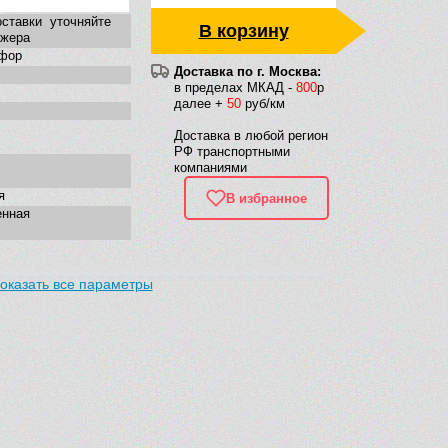
ставки уточняйте
В корзину
джера
фор
Доставка по г. Москва:
в пределах МКАД -
800
р
далее +
50
руб/км
Доставка в любой регион
РФ транспортными
компаниями
я
В избранное
енная
оказать все параметры