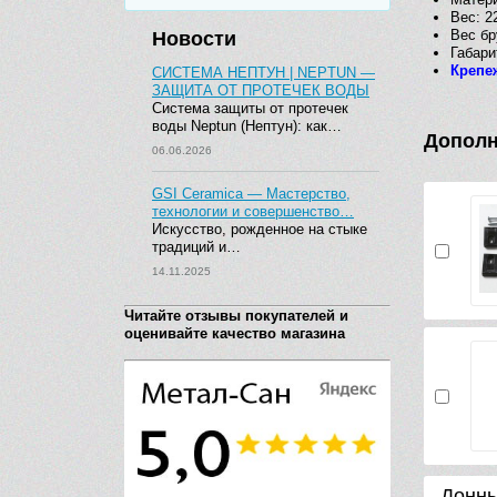
Вес: 22
Вес бр
Новости
Габари
Крепе
СИСТЕМА НЕПТУН | NEPTUN —
ЗАЩИТА ОТ ПРОТЕЧЕК ВОДЫ
Система защиты от протечек
воды Neptun (Нептун): как…
Дополн
06.06.2026
GSI Ceramica — Мастерство,
технологии и совершенство…
Искусство, рожденное на стыке
традиций и…
14.11.2025
Читайте отзывы покупателей и
оценивайте качество магазина
Донны