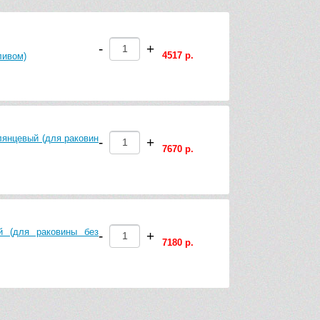
-
+
4517 р.
ливом)
лянцевый (для раковин
-
+
7670 р.
й (для раковины без
-
+
7180 р.