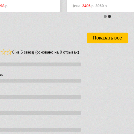
Цена:
2406
р.
3060
р.
Цена:
1990
р.
Показать все
0 из 5 звёзд (основано на 0 отзывах)
шо