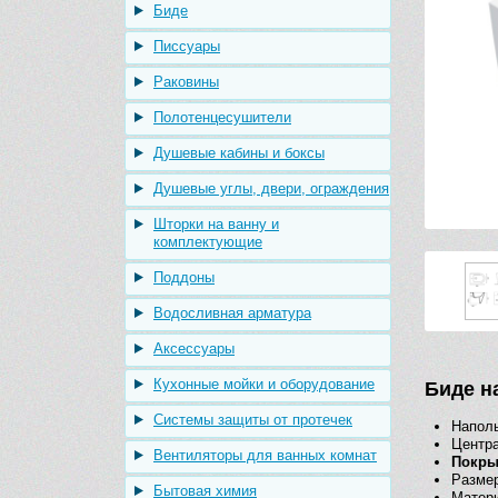
Биде
Писсуары
Раковины
Полотенцесушители
Душевые кабины и боксы
Душевые углы, двери, ограждения
Шторки на ванну и
комплектующие
Поддоны
Водосливная арматура
Аксессуары
Кухонные мойки и оборудование
Биде н
Системы защиты от протечек
Наполь
Центра
Вентиляторы для ванных комнат
Покр
Размер
Бытовая химия
Матер