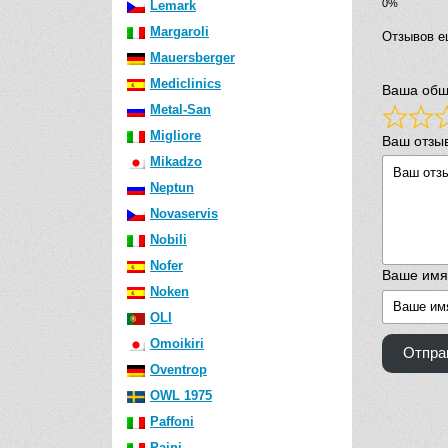
Lemark
Margaroli
Отзывов е
Mauersberger
Mediclinics
Ваша общ
Metal-San
Migliore
Ваш отзы
Mikadzo
Neptun
Novaservis
Nobili
Nofer
Ваше имя
Noken
OLI
Omoikiri
Отпра
Oventrop
OWL 1975
Paffoni
Paini