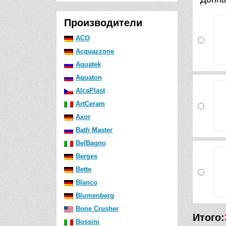
Производители
ACO
Acquazzone
Aquatek
Aquaton
AlcaPlast
ArtCeram
Axor
Bath Master
BelBagno
Berges
Bette
Blanco
Blumenberg
Bone Crusher
Итого:
Bossini