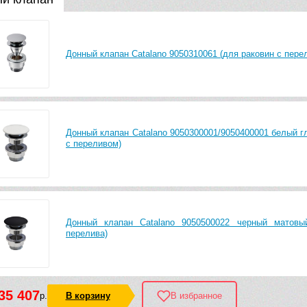
Донный клапан Catalano 9050310061 (для раковин с пере
Донный клапан Catalano 9050300001/9050400001 белый г
с переливом)
Донный клапан Catalano 9050500022 черный матовы
перелива)
35 407
р.
В корзину
В избранное