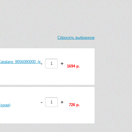
Сбросить выбранное
talano 9056080000 (к
-
+
1694 р.
-
+
726 р.
(хром)