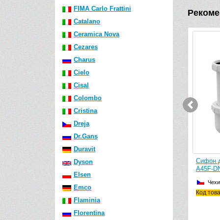
FIMA Carlo Frattini
Рекоме
Catalano
Ceramica Nova
Cezares
Charus
Cielo
Cisal
Colombo
Cristina
Dreja
Dr.Gans
Duravit
ковины/биде AlcaPlast
Сифон для раковины/биде AlcaPlast
Dyson
G210902132) (белый)
A45F-DN40 (белый)
Elsen
Чехия
Emco
G210902132
Код товара: A45F-DN40
Flaminia
Florentina