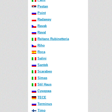
Pestan
Point
Radaway
Ravak
Raval
Reitano Rubinetteria
Riho
Roca
Salini
Santek
Scarabeo
Simas
Stil Haus
Сунержа
TECE
Terminus
Timo