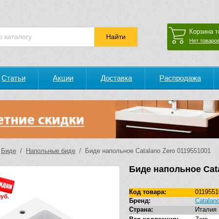
Корзина т
Нет товаров
Статьи
Акции
Доставка
Распродажа
/
Биде
/
Напольные биде
/ Биде напольное Catalano Zero 0119551001
Биде напольное Cata
Код товара:
0119551
руб.
Бренд:
Catalan
Страна:
Италия