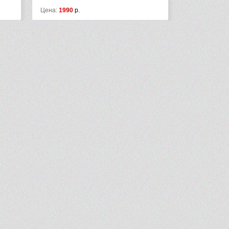
Цена:
25016
р.
28759
р.