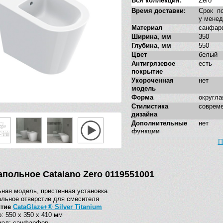
Вся коллекция:
Zero
Время доставки:
Срок по
у мене
Материал
санфар
Ширина, мм
350
Глубина, мм
550
Цвет
белый
Антигрязевое
есть
покрытие
Укороченная
нет
модель
Форма
округла
Стилистика
соврем
дизайна
Дополнительные
нет
функции
П
апольное Catalano Zero 0119551001
ная модель, пристенная установка
льное отверстие для смесителя
ытие
CataGlaze+® Silver Titanium
: 550 х 350 х 410 мм
иал: санфарфор