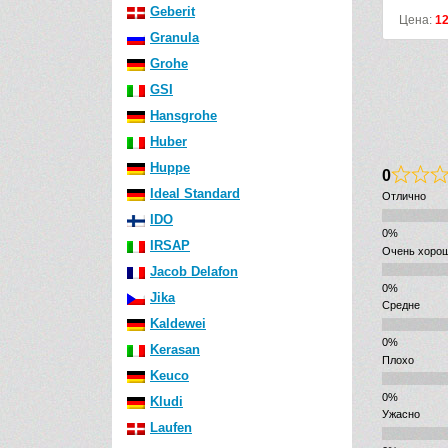
Geberit
Цена:
1298
р.
Granula
Grohe
GSI
Hansgrohe
Huber
Huppe
0
Ideal Standard
Отлично
IDO
IRSAP
Очень хоро
Jacob Delafon
Jika
Средне
Kaldewei
Kerasan
Плохо
Keuco
Kludi
Ужасно
Laufen