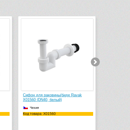
-3 743 руб.
ны/биде Ravak
Смеситель для биде Hansgrohe
ый)
Tecturis S 73201000
Германия
Код товара: 73201000