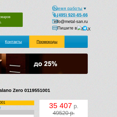
Время работы
8 (495) 920-65-66
оваров
info@metal-san.ru
.
Пишите в
Контакты
Промокоды
lano Zero 0119551001
001
35 407
р.
o
49520 р.