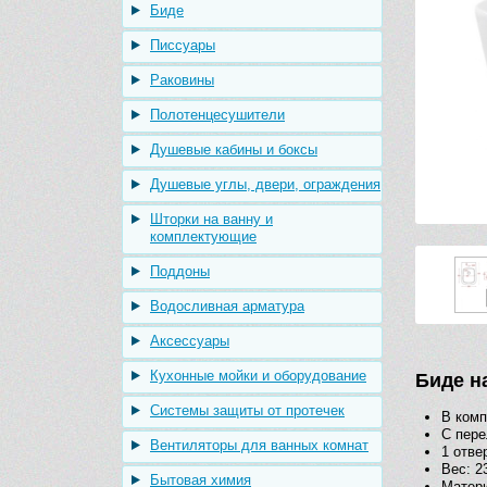
Биде
Писсуары
Раковины
Полотенцесушители
Душевые кабины и боксы
Душевые углы, двери, ограждения
Шторки на ванну и
комплектующие
Поддоны
Водосливная арматура
Аксессуары
Кухонные мойки и оборудование
Биде н
Системы защиты от протечек
В комп
С пер
Вентиляторы для ванных комнат
1 отве
Вес: 23
Бытовая химия
Матери