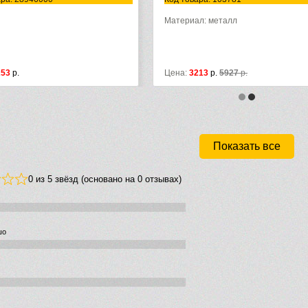
Материал: металл
253
р.
Цена:
3213
р.
5927
р.
Показать все
0 из 5 звёзд (основано на 0 отзывах)
шо