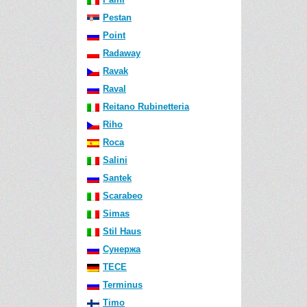
Pestan
Point
Radaway
Ravak
Raval
Reitano Rubinetteria
Riho
Roca
Salini
Santek
Scarabeo
Simas
Stil Haus
Сунержа
TECE
Terminus
Timo