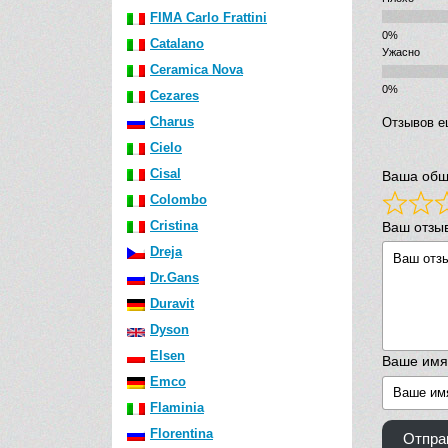
FIMA Carlo Frattini
Catalano
Ужасно
Ceramica Nova
Cezares
Charus
Отзывов е
Cielo
Cisal
Ваша общ
Colombo
Cristina
Ваш отзы
Dreja
Dr.Gans
Duravit
Dyson
Elsen
Ваше имя
Emco
Flaminia
Florentina
Отпра