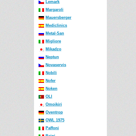
Lemark
Margaroli
Mauersberger
Mediclinics
Metal-San
Migliore
Mikadzo
Neptun
Novaservis
Nobili
Nofer
Noken
OLI
Omoikiri
Oventrop
OWL 1975
Paffoni
Paini