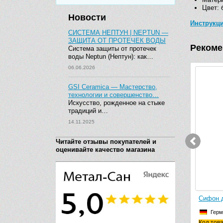
Цвет: 
Новости
Инструкц
СИСТЕМА НЕПТУН | NEPTUN —
ЗАЩИТА ОТ ПРОТЕЧЕК ВОДЫ
Рекоме
Система защиты от протечек
воды Neptun (Нептун): как…
06.06.2026
GSI Ceramica — Мастерство,
-14 456 руб.
технологии и совершенство…
Искусство, рожденное на стыке
традиций и…
14.11.2025
Читайте отзывы покупателей и
оценивайте качество магазина
Чаша приставного унитаза ArtCeram
Сифон д
A16 Rimless ASV004 05 00
Герм
безободковая (белая матовая)
Код тов