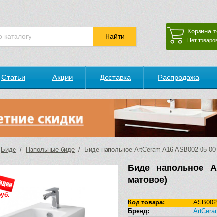
Корзина т
Нет товаров
Статьи
Акции
Доставка
Распродажа
/
Биде
/
Напольные биде
/ Биде напольное ArtCeram A16 ASB002 05 00 
Биде напольное A
матовое)
руб.
Код товара:
ASB002
Бренд:
ArtCera