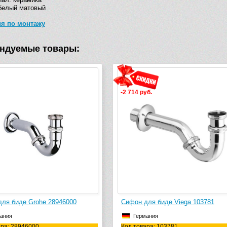
белый матовый
ия по монтажу
ндуемые товары:
-2 714 руб.
ля биде Grohe 28946000
Сифон для биде Viega 103781
ания
Германия
ара: 28946000
Код товара: 103781