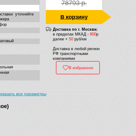
78793 р.
ставки уточняйте
В корзину
джера
фор
Доставка по г. Москва:
в пределах МКАД -
800
р
далее +
50
руб/км
матовый
Доставка в любой регион
РФ транспортными
компаниями
гольная
В избранное
енная
оказать все параметры
ое)