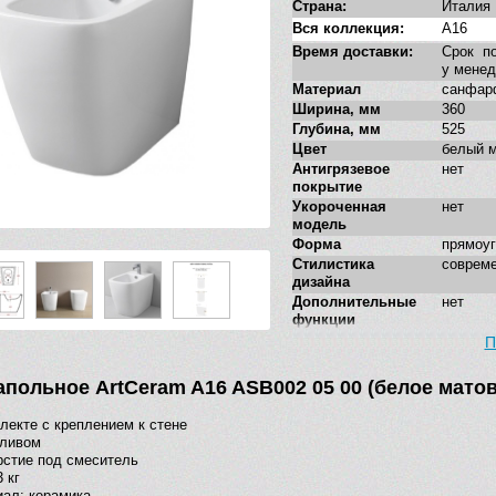
Страна:
Италия
Вся коллекция:
A16
Время доставки:
Срок по
у мене
Материал
санфар
Ширина, мм
360
Глубина, мм
525
Цвет
белый 
Антигрязевое
нет
покрытие
Укороченная
нет
модель
Форма
прямоу
Стилистика
соврем
дизайна
Дополнительные
нет
функции
П
апольное ArtCeram A16 ASB002 05 00 (белое матов
лекте с креплением к стене
еливом
рстие под смеситель
 кг
ал: керамика