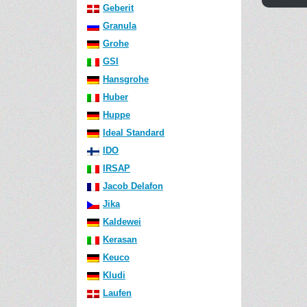
Geberit
Granula
Grohe
GSI
Hansgrohe
Huber
Huppe
Ideal Standard
IDO
IRSAP
Jacob Delafon
Jika
Kaldewei
Kerasan
Keuco
Kludi
Laufen