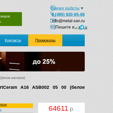
Время работы
8 (495) 920-65-66
оваров
info@metal-san.ru
.
Пишите в
Контакты
Промокоды
(белое матовое)
rtCeram A16 ASB002 05 00 (белое
0500
64611
р.
m