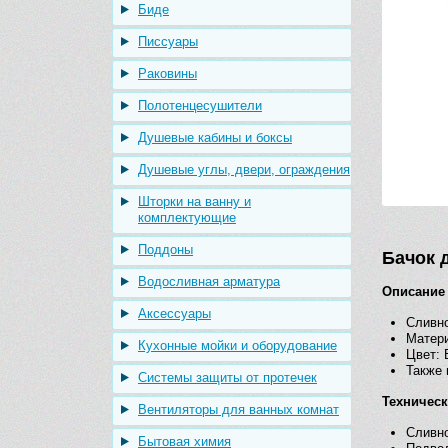
Биде
Писсуары
Раковины
Полотенцесушители
Душевые кабины и боксы
Душевые углы, двери, ограждения
Шторки на ванну и
комплектующие
Поддоны
Бачок д
Водосливная арматура
Описание
Аксессуары
Сливно
Матер
Кухонные мойки и оборудование
Цвет: 
Также 
Системы защиты от протечек
Техничес
Вентиляторы для ванных комнат
Сливно
Бытовая химия