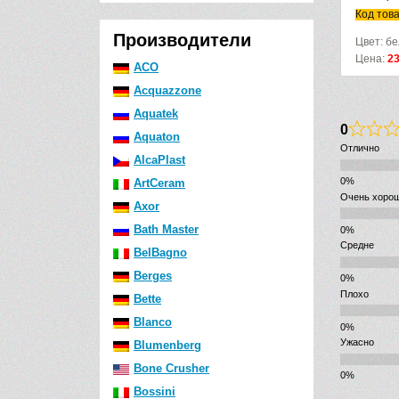
Код тов
Производители
Цвет: б
Цена:
2
ACO
Acquazzone
Aquatek
0
Aquaton
Отлично
AlcaPlast
ArtCeram
Очень хоро
Axor
Bath Master
Средне
BelBagno
Berges
Плохо
Bette
Blanco
Ужасно
Blumenberg
Bone Crusher
Bossini