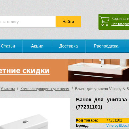
Корзина т
Нет товаров
Статьи
Акции
Доставка
Распродажа
/
Унитазы
/
Комплектующие к унитазам
/ Бачок для унитаза Villeroy & B
Бачок для унитаза 
(77231101)
Код товара:
77231101
Бренд:
Villeroy&Boc