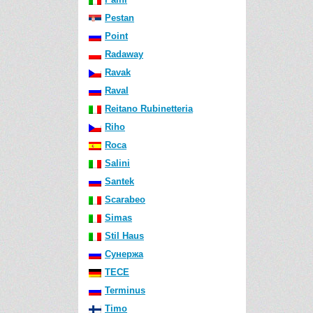
Pestan
Point
Radaway
Ravak
Raval
Reitano Rubinetteria
Riho
Roca
Salini
Santek
Scarabeo
Simas
Stil Haus
Сунержа
TECE
Terminus
Timo