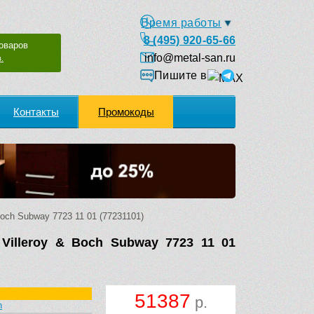
Время работы
8 (495) 920-65-66
оваров
info@metal-san.ru
.
Пишите в
Контакты
Промокоды
och Subway 7723 11 01 (77231101)
Villeroy & Boch Subway 7723 11 01
51387
р.
h