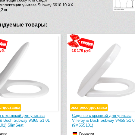
ка воды сбоку или сзади
мплектации унитаза Subway 6610 10 ХХ
,2 кг
ндуемые товары:
уб.
-18 170 руб.
с-доставка
экспресс-доставка
 с крышкой для унитаза
Сиденье с крышкой для унитаза
y & Boch Subway 9M65 S1 01
Villeroy & Boch Subway 9M55 S1 0
01) SlimSeat
(9M55S101)
ания
Германия