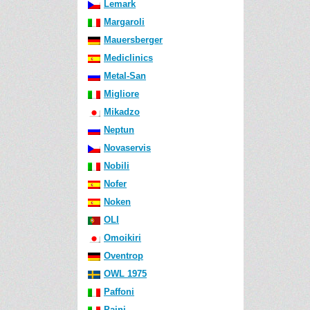
Lemark
Margaroli
Mauersberger
Mediclinics
Metal-San
Migliore
Mikadzo
Neptun
Novaservis
Nobili
Nofer
Noken
OLI
Omoikiri
Oventrop
OWL 1975
Paffoni
Paini