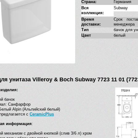
Страна:
Германия
Вся
Subway
коллекция:
Время
Срок поста
доставки:
менеджера
Тип
бачок для у
Цвет
белый
ля унитаза Villeroy & Boch Subway 7723 11 01 (772
 изделия:
й бачок
иал: Санфарфор
Белый Alpin (Альпийский белый)
предлагается с
CeramicPlus
кая информация
:
й механизм с двойной кнопкой (слив 3/6 л) хром