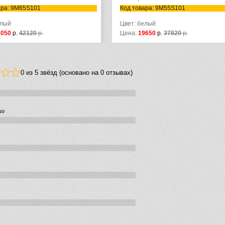
ара: 9M65S101
Код товара: 9M55S101
елый
Цвет: белый
3050
р.
42120
р.
Цена:
19650
р.
37820
р.
0 из 5 звёзд (основано на 0 отзывах)
шо