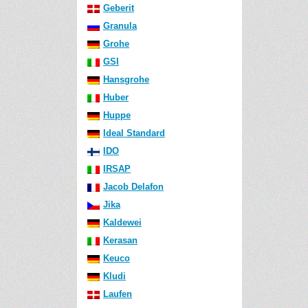
Geberit
Granula
Grohe
GSI
Hansgrohe
Huber
Huppe
Ideal Standard
IDO
IRSAP
Jacob Delafon
Jika
Kaldewei
Kerasan
Keuco
Kludi
Laufen