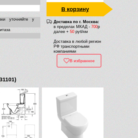
В корзину
вки уточняйте у
Доставка по г. Москва:
в пределах МКАД -
700
р
нитаза
далее +
50
руб/км
Доставка в любой регион
РФ транспортными
компаниями
В избранное
31101)