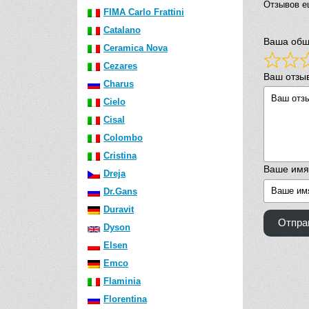
Отзывов е
FIMA Carlo Frattini
Catalano
Ваша общ
Ceramica Nova
Cezares
Ваш отзы
Charus
Cielo
Cisal
Colombo
Cristina
Ваше имя
Dreja
Dr.Gans
Duravit
Отпра
Dyson
Elsen
Emco
Flaminia
Florentina