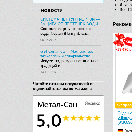
Подвод
Для ко
Новости
Вес 13
СИСТЕМА НЕПТУН | NEPTUN —
Рекоме
ЗАЩИТА ОТ ПРОТЕЧЕК ВОДЫ
Система защиты от протечек
воды Neptun (Нептун): как…
06.06.2026
-19 070 р
GSI Ceramica — Мастерство,
технологии и совершенство…
Искусство, рожденное на стыке
традиций и…
14.11.2025
Читайте отзывы покупателей и
оценивайте качество магазина
экспрес
Сиденье
Villero
(9M65S1
Герм