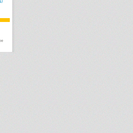
1)
ое