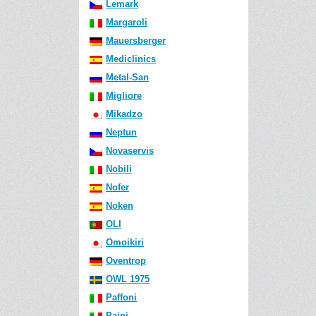
Lemark
Margaroli
Mauersberger
Mediclinics
Metal-San
Migliore
Mikadzo
Neptun
Novaservis
Nobili
Nofer
Noken
OLI
Omoikiri
Oventrop
OWL 1975
Paffoni
Paini