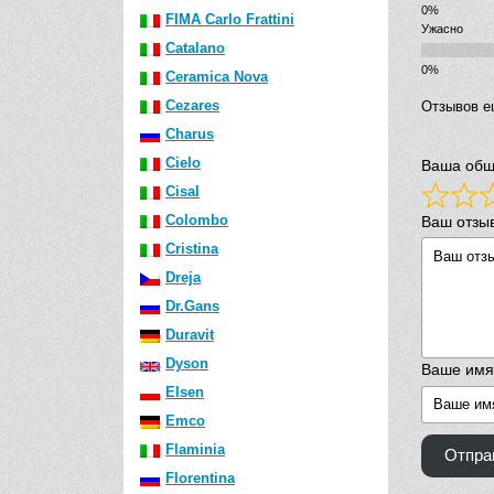
FIMA Carlo Frattini
Ужасно
Catalano
Ceramica Nova
Cezares
Отзывов е
Charus
Cielo
Ваша общ
Cisal
Colombo
Ваш отзы
Cristina
Dreja
Dr.Gans
Duravit
Dyson
Ваше имя
Elsen
Emco
Flaminia
Отпра
Florentina