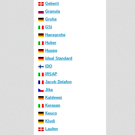
Geberit
Granula
Grohe
GSI
Hansgrohe
Huber
Huppe
Ideal Standard
IDO
IRSAP
Jacob Delafon
Jika
Kaldewei
Kerasan
Keuco
Kludi
Laufen