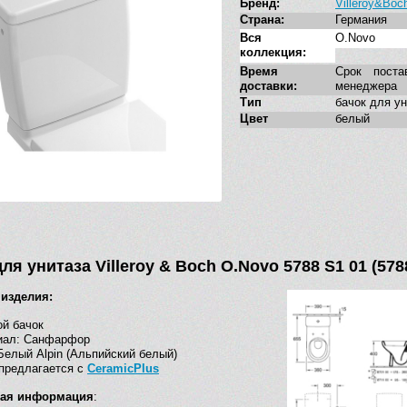
Бренд:
Villeroy&Boc
Страна:
Германия
Вся
O.Novo
коллекция:
Время
Срок поста
доставки:
менеджера
Тип
бачок для у
Цвет
белый
ля унитаза Villeroy & Boch O.Novo 5788 S1 01 (57
 изделия:
й бачок
иал: Санфарфор
Белый Alpin (Альпийский белый)
предлагается с
CeramicPlus
кая информация
: