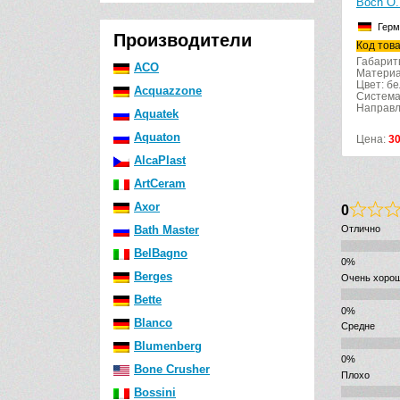
Boch O.
Герм
Производители
Код тов
Габарит
ACO
Материа
Цвет: б
Acquazzone
Система
Направл
Aquatek
Aquaton
Цена:
3
AlcaPlast
ArtCeram
Axor
0
Bath Master
Отлично
BelBagno
Berges
Очень хоро
Bette
Blanco
Средне
Blumenberg
Bone Crusher
Плохо
Bossini