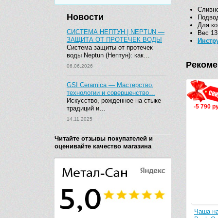
Сливно
Новости
Подвод
Для ко
СИСТЕМА НЕПТУН | NEPTUN —
Вес 13
ЗАЩИТА ОТ ПРОТЕЧЕК ВОДЫ
Инстр
Система защиты от протечек
воды Neptun (Нептун): как…
Рекоме
06.06.2026
GSI Ceramica — Мастерство,
технологии и совершенство…
Искусство, рожденное на стыке
-5 790 р
традиций и…
14.11.2025
Читайте отзывы покупателей и
оценивайте качество магазина
Чаша на