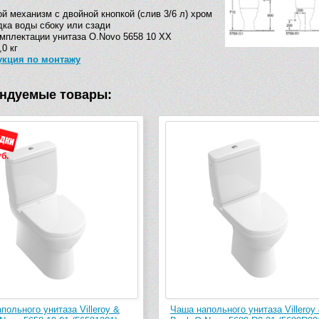
й механизм с двойной кнопкой (слив 3/6 л) хром
ка воды сбоку или сзади
мплектации унитаза O.Novo 5658 10 ХХ
,0 кг
укция по монтажу
ндуемые товары:
уб.
польного унитаза Villeroy &
Чаша напольного унитаза Villeroy