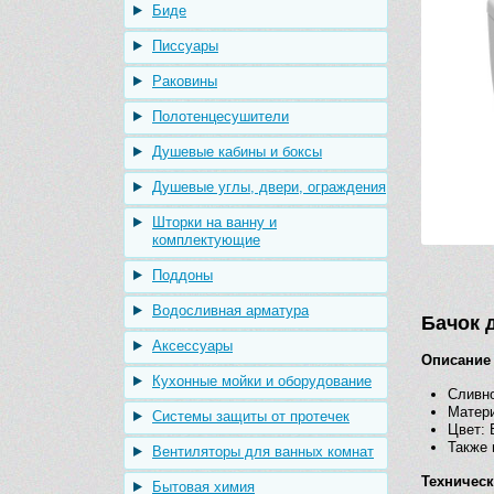
Биде
Писсуары
Раковины
Полотенцесушители
Душевые кабины и боксы
Душевые углы, двери, ограждения
Шторки на ванну и
комплектующие
Поддоны
Водосливная арматура
Бачок д
Аксессуары
Описание
Кухонные мойки и оборудование
Сливно
Матер
Системы защиты от протечек
Цвет: 
Также 
Вентиляторы для ванных комнат
Техничес
Бытовая химия