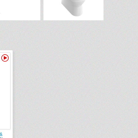
Видео
 &