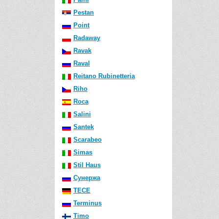
Pestan
Point
Radaway
Ravak
Raval
Reitano Rubinetteria
Riho
Roca
Salini
Santek
Scarabeo
Simas
Stil Haus
Сунержа
TECE
Terminus
Timo