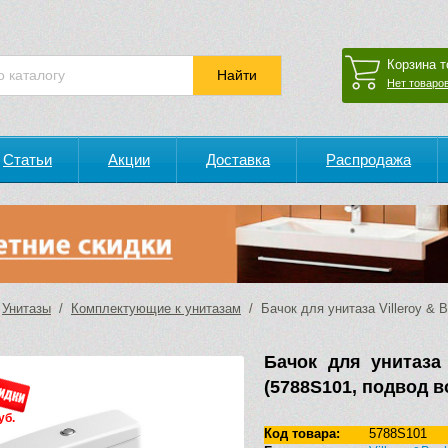
Корзина т
Нет товаров
Статьи
Акции
Доставка
Распродажа
/
Унитазы
/
Комплектующие к унитазам
/ Бачок для унитаза Villeroy & 
Бачок для унитаза 
(5788S101, подвод в
уб.
Код товара:
5788S101