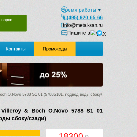
Время работы
8 (495) 920-65-66
оваров
info@metal-san.ru
.
Пишите в
Контакты
Промокоды
Boch O.Novo 5788 S1 01 (5788S101, подвод воды сбоку/
Villeroy & Boch O.Novo 5788 S1 01
оды сбоку/сзади)
18300
р.