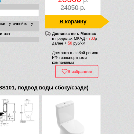
h
24050 р.
В корзину
вки уточняйте у
нитаза
Доставка по г. Москва:
в пределах МКАД -
700
р
далее +
50
руб/км
Доставка в любой регион
РФ транспортными
компаниями
В избранное
88S101, подвод воды сбоку/сзади)