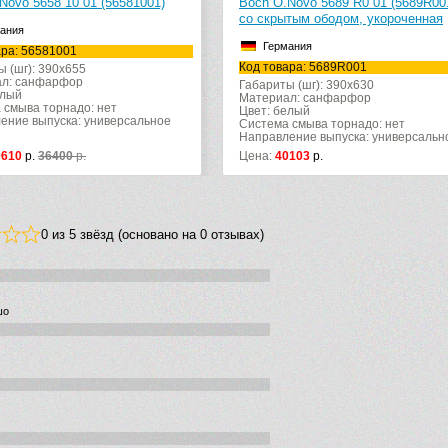
Novo 5658 10 01 (56581001)
Boch O.Novo 5689 R0 01 (5689R00
со скрытым ободом, укороченная
ания
Германия
ара: 56581001
Код товара: 5689R001
ы (шг): 390x655
л: санфарфор
Габариты (шг): 390x630
елый
Материал: санфарфор
 смыва торнадо: нет
Цвет: белый
ение выпуска: универсальное
Система смыва торнадо: нет
Направление выпуска: универсальн
0610
р.
36400
р.
Цена:
40103
р.
0 из 5 звёзд (основано на 0 отзывах)
шо