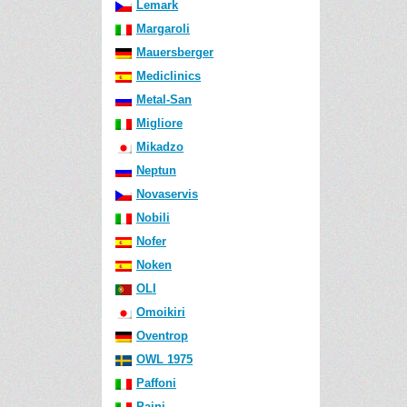
Lemark
Margaroli
Mauersberger
Mediclinics
Metal-San
Migliore
Mikadzo
Neptun
Novaservis
Nobili
Nofer
Noken
OLI
Omoikiri
Oventrop
OWL 1975
Paffoni
Paini