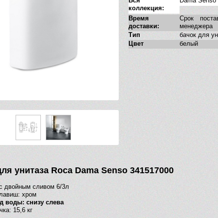
Вся
Dama Senso
коллекция:
Время
Срок поста
доставки:
менеджера
Тип
бачок для у
Цвет
белый
для унитаза Roca Dama Senso 341517000
с двойным сливом 6/3л
лавиш: хром
д воды: снизу слева
чка: 15,6 кг