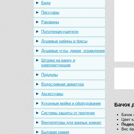
Биде
Писсуары
Раковины
Полотенцесушители
Душевые кабины и боксы
Душевые углы, двери, ограждения
Шторки на ванну и
комплектующие
Поддоны
Водосливная арматура
Аксессуары
Кухонные мойки и оборудование
Бачок 
Системы защиты от протечек
Бачок 
Цвет к
Вентиляторы для ванных комнат
Подво
Вес ба
Бытовая химия