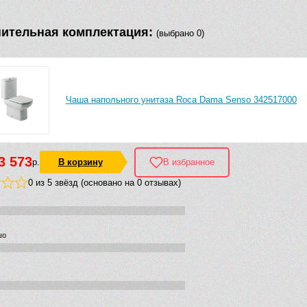
ительная комплектация:
(выбрано 0)
Чаша напольного унитаза Roca Dama Senso 342517000
3 573
р.
В корзину
В избранное
0 из 5 звёзд (основано на 0 отзывах)
шо