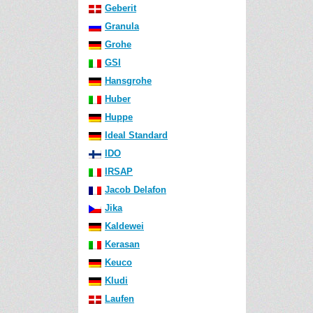
Geberit
Granula
Grohe
GSI
Hansgrohe
Huber
Huppe
Ideal Standard
IDO
IRSAP
Jacob Delafon
Jika
Kaldewei
Kerasan
Keuco
Kludi
Laufen