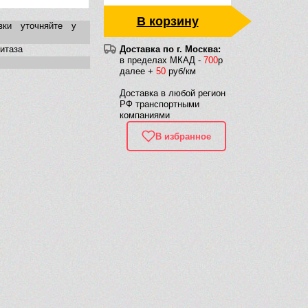
В корзину
вки уточняйте у
нитаза
Доставка по г. Москва:
в пределах МКАД -
700
р
далее +
50
руб/км
Доставка в любой регион
РФ транспортными
компаниями
В избранное