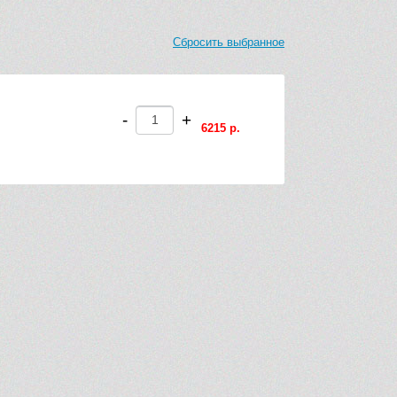
Сбросить выбранное
-
+
6215 р.