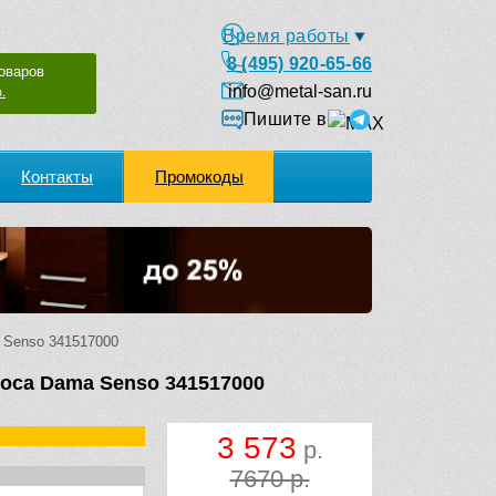
Время работы
8 (495) 920-65-66
оваров
info@metal-san.ru
.
Пишите в
Контакты
Промокоды
 Senso 341517000
Roca Dama Senso 341517000
3 573
р.
7670 р.