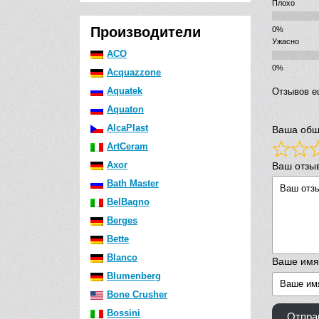
Плохо
Производители
Ужасно
ACO
Acquazzone
Aquatek
Отзывов е
Aquaton
AlcaPlast
Ваша общ
ArtCeram
Axor
Ваш отзы
Bath Master
BelBagno
Berges
Bette
Blanco
Ваше имя
Blumenberg
Bone Crusher
Bossini
Отпра