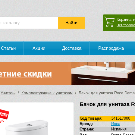
Корзина т
Нет товаров
Статьи
Акции
Доставка
Распродажа
/
Унитазы
/
Комплектующие к унитазам
/ Бачок для унитаза Roca Dama
Бачок для унитаза 
Код товара:
341517000
уб.
Бренд:
Roca
Страна:
Испания