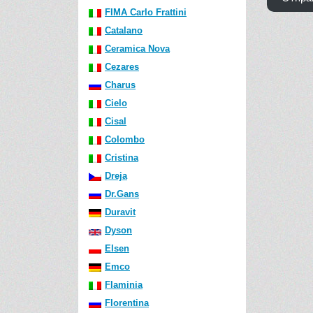
FIMA Carlo Frattini
Catalano
Ceramica Nova
Cezares
Charus
Cielo
Cisal
Colombo
Cristina
Dreja
Dr.Gans
Duravit
Dyson
Elsen
Emco
Flaminia
Florentina