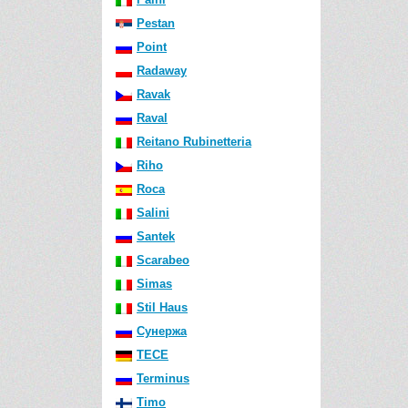
Pestan
Point
Radaway
Ravak
Raval
Reitano Rubinetteria
Riho
Roca
Salini
Santek
Scarabeo
Simas
Stil Haus
Сунержа
TECE
Terminus
Timo