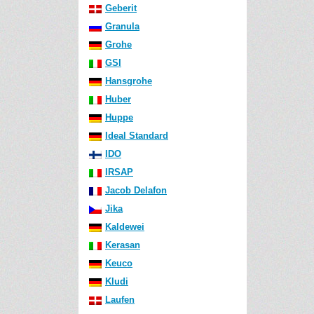
Geberit
Granula
Grohe
GSI
Hansgrohe
Huber
Huppe
Ideal Standard
IDO
IRSAP
Jacob Delafon
Jika
Kaldewei
Kerasan
Keuco
Kludi
Laufen