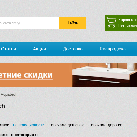
Корзина т
Нет товаров
Статьи
Акции
Доставка
Распродажа
Aquatech
ch
овка:
по популярности
сначала дешевые
сначала дорогие
влен в категориях: