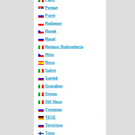
Pestan
Point
Radaway
Ravak
Raval
Reitano Rubinetteria
Riho
Roca
Salini
Santek
Scarabeo
Simas
Stil Haus
Сунержа
TECE
Terminus
Timo