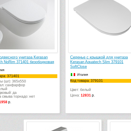
одвесного унитаза Kerasan
Сиденье с крышкой для унитаза
ch NoRim 371401 безободковая
Kerasan Aquatech Slim 379101
SoftClose
лия
Италия
ара: 371401
Код товара: 379101
ы (шг): 365x550
ал: санфарфор
елый
Цвет: белый
ковый: да
Цена:
12831
р.
 смыва торнадо: нет
1958
р.