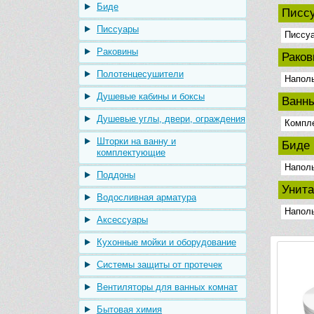
Биде
Писс
Писсуары
Писсу
Раковины
Рако
Полотенцесушители
Напол
Душевые кабины и боксы
Ванн
Душевые углы, двери, ограждения
Компл
Шторки на ванну и
Биде
комплектующие
Напол
Поддоны
Унит
Водосливная арматура
Напол
Аксессуары
Кухонные мойки и оборудование
Системы защиты от протечек
Вентиляторы для ванных комнат
Бытовая химия