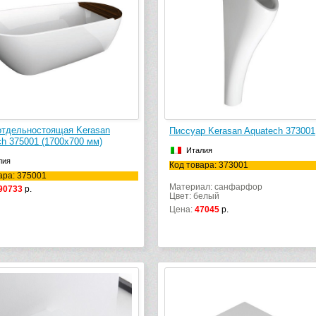
отдельностоящая Kerasan
Писсуар Kerasan Aquatech 373001
ch 375001 (1700х700 мм)
Италия
лия
Код товара: 373001
ара: 375001
Материал: санфарфор
90733
р.
Цвет: белый
Цена:
47045
р.