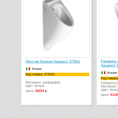
Раковина 
Писсуар Kerasan Aquatech 373501
Aquatech 
Италия
Италия
Код товара: 373501
Код товара
Материал: санфарфор
Габариты (
Цвет: белый
Материал:
Цвет: белы
Цена:
38254
р.
Цена:
9129