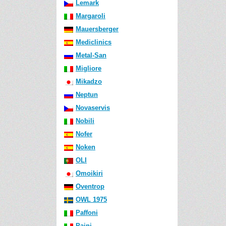
Lemark
Margaroli
Mauersberger
Mediclinics
Metal-San
Migliore
Mikadzo
Neptun
Novaservis
Nobili
Nofer
Noken
OLI
Omoikiri
Oventrop
OWL 1975
Paffoni
Paini