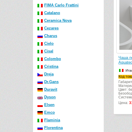
FIMA Carlo Frattini
Catalano
Ceramica Nova
Cezares
Charus
Cielo
Cisal
Чаша п
Colombo
Aquate
Cristina
Ита
Dreja
Код тов
Dr.Gans
Габарит
Матери
Duravit
Цвет: б
Безобод
Dyson
Система
Цена:
3
Elsen
Emco
Flaminia
Florentina