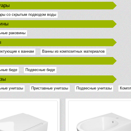
уары
ары со скрытым подводом воды
вины
ьные раковины
ы
ектующие к ваннам
Ванны из композитных материалов
ьные биде
Подвесные биде
азы
ьные унитазы
Приставные унитазы
Подвесные унитазы
Компл