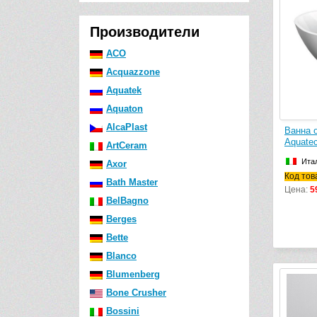
Производители
ACO
Acquazzone
Aquatek
Aquaton
AlcaPlast
Ванна 
Aquate
ArtCeram
Ита
Axor
Код тов
Bath Master
Цена:
5
BelBagno
Berges
Bette
Blanco
Blumenberg
Bone Crusher
Bossini