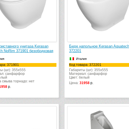
риставного унитаза Kerasan
Биде напольное Kerasan Aquatec
ch NoRim 371901 безободковая
372201
лия
Италия
ара: 371901
Код товара: 372201
ы (шг): 355x555
Габариты (шг): 355x555
ал: санфарфор
Материал: санфарфор
елый
Цвет: белый
 смыва торнадо: нет
Цена:
31958
р.
1958
р.