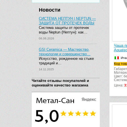
Новости
СИСТЕМА НЕПТУН | NEPTUN —
ЗАЩИТА ОТ ПРОТЕЧЕК ВОДЫ
Система защиты от протечек
воды Neptun (Нептун): как…
06.06.2026
Чаша п
GSI Ceramica — Мастерство,
Aquate
технологии и совершенство…
Ита
Искусство, рожденное на стыке
традиций и…
Код тов
Габарит
14.11.2025
Матери
Цвет: б
Система
Читайте отзывы покупателей и
оценивайте качество магазина
Цена:
3