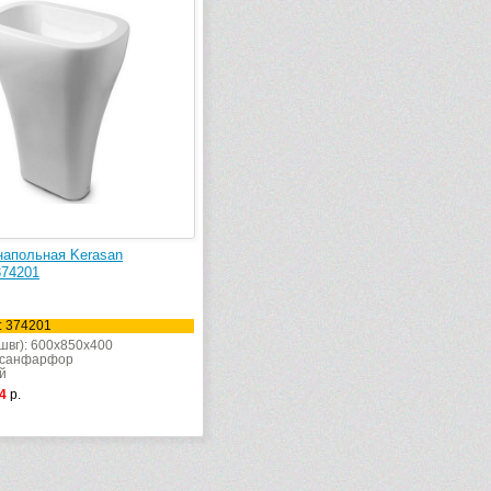
напольная Kerasan
374201
: 374201
швг): 600x850x400
 санфарфор
й
4
р.