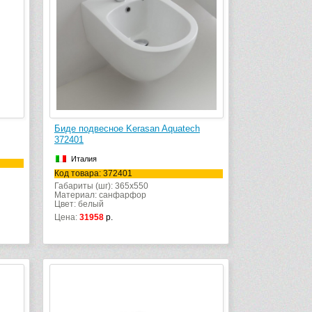
Биде подвесное Kerasan Aquatech
372401
Италия
Код товара: 372401
Габариты (шг): 365x550
Материал: санфарфор
Цвет: белый
Цена:
31958
р.