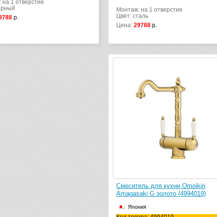
 на 1 отверстие
ерный
Монтаж: на 1 отверстие
Цвет: сталь
9788
р.
Цена:
29788
р.
Смеситель для кухни Omoikiri
Amagasaki G золото (4994019)
Япония