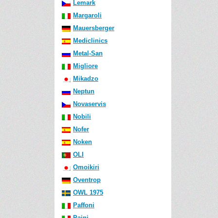
Lemark
Margaroli
Mauersberger
Mediclinics
Metal-San
Migliore
Mikadzo
Neptun
Novaservis
Nobili
Nofer
Noken
OLI
Omoikiri
Oventrop
OWL 1975
Paffoni
Paini