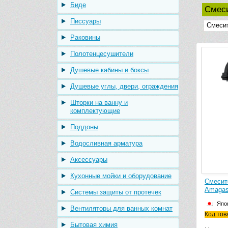
Биде
Смеси
Писсуары
Смесит
Раковины
Полотенцесушители
Душевые кабины и боксы
Душевые углы, двери, ограждения
Шторки на ванну и
комплектующие
Поддоны
Водосливная арматура
Аксессуары
Кухонные мойки и оборудование
Смесите
Amagas
Системы защиты от протечек
Япо
Вентиляторы для ванных комнат
Код тов
Бытовая химия