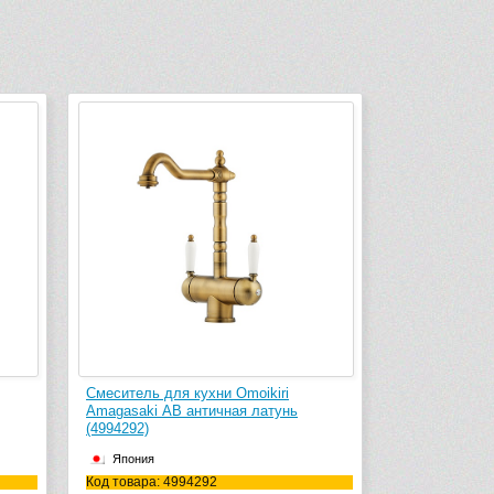
Смеситель для кухни Omoikiri
Amagasaki АB античная латунь
(4994292)
Япония
Код товара: 4994292