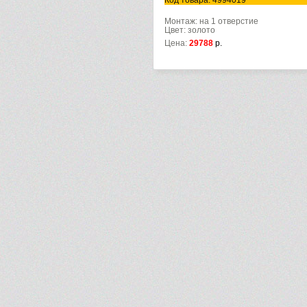
Код товара: 4994019
Монтаж: на 1 отверстие
Цвет: золото
Цена:
29788
р.