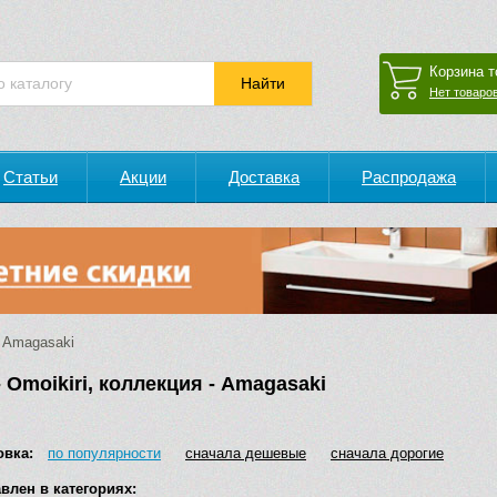
Корзина т
Нет товаров
Статьи
Акции
Доставка
Распродажа
Amagasaki
 Omoikiri, коллекция - Amagasaki
овка:
по популярности
сначала дешевые
сначала дорогие
влен в категориях: