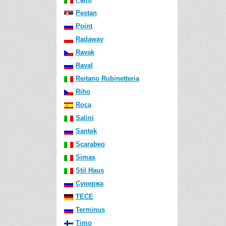
Pestan
Point
Radaway
Ravak
Raval
Reitano Rubinetteria
Riho
Roca
Salini
Santek
Scarabeo
Simas
Stil Haus
Сунержа
TECE
Terminus
Timo