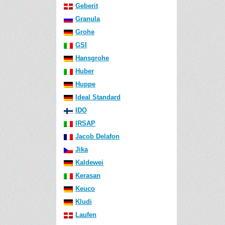
Geberit
Granula
Grohe
GSI
Hansgrohe
Huber
Huppe
Ideal Standard
IDO
IRSAP
Jacob Delafon
Jika
Kaldewei
Kerasan
Keuco
Kludi
Laufen