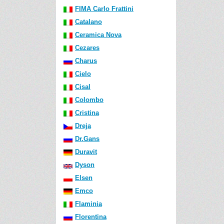
FIMA Carlo Frattini
Catalano
Ceramica Nova
Cezares
Charus
Cielo
Cisal
Colombo
Cristina
Dreja
Dr.Gans
Duravit
Dyson
Elsen
Emco
Flaminia
Florentina