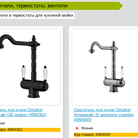
тели, термостаты, вентили
ели и термостаты для кухонной мойки
ль для кухни Omoikiri
Смеситель для кухни Omoikiri
aki GB графит (4994362)
Amagasaki SI античное серебро
(4994045)
ния
Япония
ара: 4994362
Код товара: 4994045