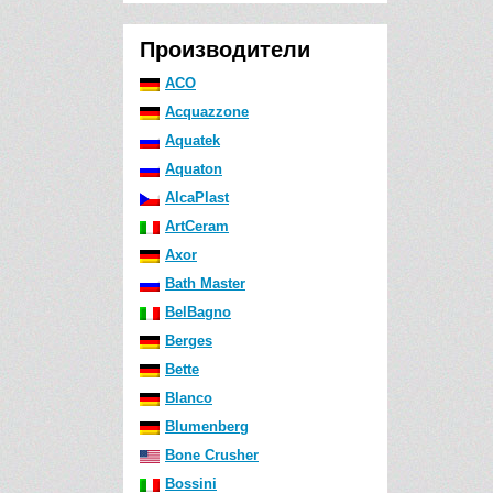
Производители
ACO
Acquazzone
Aquatek
Aquaton
AlcaPlast
ArtCeram
Axor
Bath Master
BelBagno
Berges
Bette
Blanco
Blumenberg
Bone Crusher
Bossini