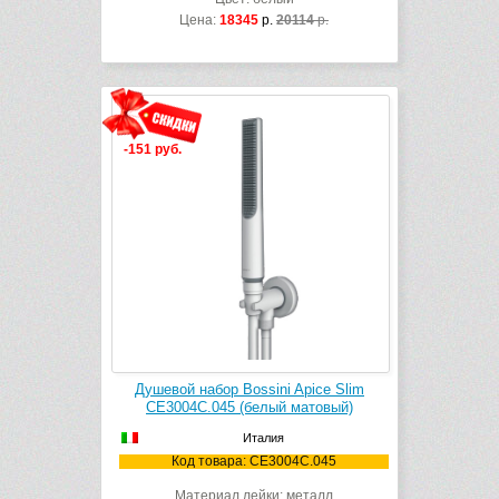
Цена:
18345
р.
20114
р.
-151 руб.
Душевой набор Bossini Apice Slim
CE3004C.045 (белый матовый)
Италия
Код товара: CE3004C.045
Материал лейки: металл