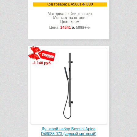
Код товара: DA5061-N.030
Материал лейки: пластик
Монтаж: на штанге
Цвет: хром
Цена:
14541
р.
18827
р.
-1 140 руб.
Душевой набор Bossini Apice
D48088.073 (черный матовый)