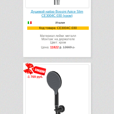
Душевой набор Bossini Apice Slim
CE3004C.030 (хром)
Италия
Код товара: CE3004C.030
Материал лейки: металл
Монтаж: на держателе
Цвет: хром
Цена:
11822
р.
13669
р.
-1 769 руб.