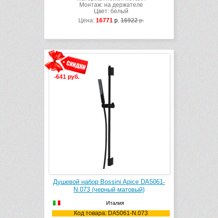
Монтаж: на держателе
Цвет: белый
Цена:
16771
р.
16922
р.
-641 руб.
Душевой набор Bossini Apice DA5061-
N.073 (черный матовый)
Италия
Код товара: DA5061-N.073