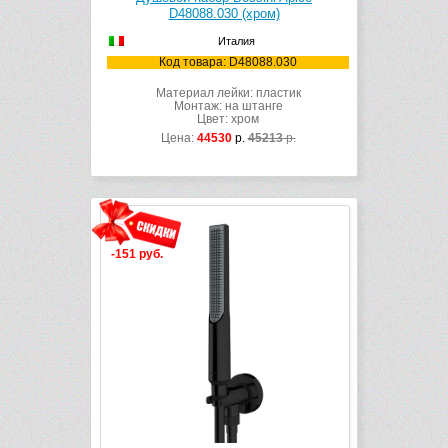
D48088.030 (хром)
Италия
Код товара: D48088.030
Материал лейки: пластик
Монтаж: на штанге
Цвет: хром
Цена:
44530
р.
45213
р.
-151 руб.