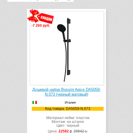
-7 260 руб.
Душевой набор Bossini Apice DA5059-
N.073 (черный матовый)
Италия
Код товара: DA5059-N.073
Материал лейки: пластик
Монтаж: на штанге
Цвет: черный
Цена:
22582
р.
29842
р.