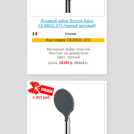
Душевой набор Bossini Apice
CE3002C.073 (черный матовый)
Италия
Код товара: CE3002C.073
Материал лейки: пластик
Монтаж: на держателе
Цвет: черный
Цена:
18345
р.
20114
р.
-1 451 руб.