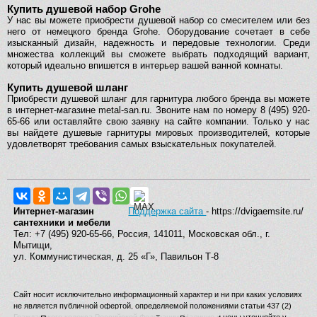
Купить душевой набор Grohe
У нас вы можете приобрести душевой набор со смесителем или без
него от немецкого бренда Grohe. Оборудование сочетает в себе
изысканный дизайн, надежность и передовые технологии. Среди
множества коллекций вы сможете выбрать подходящий вариант,
который идеально впишется в интерьер вашей ванной комнаты.
Купить душевой шланг
Приобрести душевой шланг для гарнитура любого бренда вы можете
в интернет-магазине metal-san.ru. Звоните нам по номеру 8 (495) 920-
65-66 или оставляйте свою заявку на сайте компании. Только у нас
вы найдете душевые гарнитуры мировых производителей, которые
удовлетворят требования самых взыскательных покупателей.
Интернет-магазин
Поддержка сайта
- https://dvigaemsite.ru/
сантехники и мебели
Тел: +7 (495) 920-65-66, Россия, 141011, Московская обл., г.
Мытищи,
ул. Коммунистическая, д. 25 «Г», Павильон Т-8
Сайт носит исключительно информационный характер и ни при каких условиях
не является публичной офертой, определяемой положениями статьи 437 (2)
Гражданского кодекса Российской Федерации. Наличие и цены уточняйте у