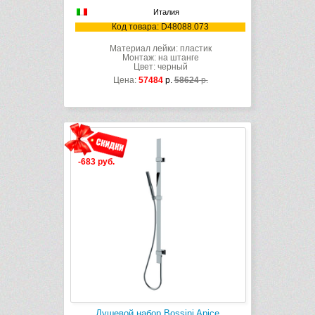
Италия
Код товара: D48088.073
Материал лейки: пластик
Монтаж: на штанге
Цвет: черный
Цена:
57484
р.
58624
р.
-683 руб.
Душевой набор Bossini Apice