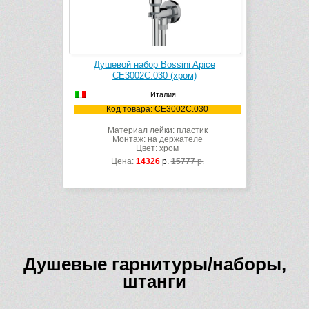
Душевой набор Bossini Apice
CE3002C.030 (хром)
Италия
Код товара: CE3002C.030
Материал лейки: пластик
Монтаж: на держателе
Цвет: хром
Цена:
14326
р.
15777
р.
Душевые гарнитуры/наборы,
штанги