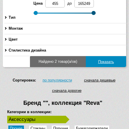
Цена
до
Тип
Монтаж
Цвет
Стилистика дизайна
Найдено 2 товар(а/ов)
Сортировка:
по популярности
сначала дешевые
сначала дорогие
Бренд
""
, коллекция
"Reva"
Категории в коллекции:
Аксессуары
Прочее
Стаканы
Поручни
Бумагодержатели